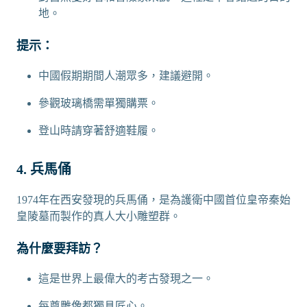
地。
提示：
中國假期期間人潮眾多，建議避開。
參觀玻璃橋需單獨購票。
登山時請穿著舒適鞋履。
4. 兵馬俑
1974年在西安發現的兵馬俑，是為護衛中國首位皇帝秦始
皇陵墓而製作的真人大小雕塑群。
為什麼要拜訪？
這是世界上最偉大的考古發現之一。
每尊雕像都獨具匠心。