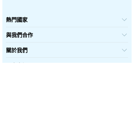
熱門國家
美國
英國
與我們合作
土耳其
批發平台
法國
推薦及賺取
關於我們
泰國
聯盟計劃
日本
關於iRoamly
API 文檔
義大利
聯絡我們
更多資訊
印度
支援中心
西班牙
數據計算器
eSIM 評論
繁體中文
作者團隊
eSIM 相容機型列表
eSIM 知識
關注我們:
©2026 iRoamly.com
隱私和Cookie政策
退款政策
條款及條件