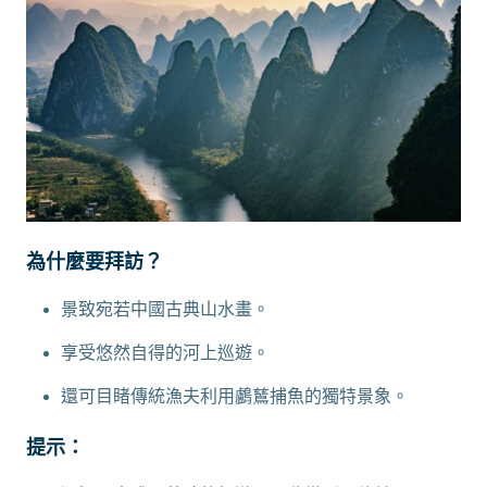
為什麼要拜訪？
景致宛若中國古典山水畫。
享受悠然自得的河上巡遊。
還可目睹傳統漁夫利用鸕鶿捕魚的獨特景象。
提示：