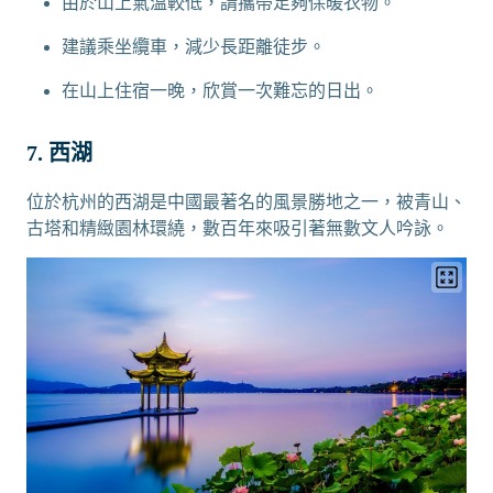
由於山上氣溫較低，請攜帶足夠保暖衣物。
建議乘坐纜車，減少長距離徒步。
在山上住宿一晚，欣賞一次難忘的日出。
7. 西湖
位於杭州的西湖是中國最著名的風景勝地之一，被青山、
古塔和精緻園林環繞，數百年來吸引著無數文人吟詠。