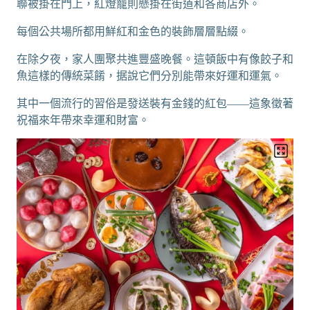
聯被掛在門上，紅燈籠則懸掛在街道和各商店外。
每個公共場所都用鮮紅和金色的裝飾層層點綴。
在除夕夜，家人團聚共進豐盛晚餐。這頓飯中有像餃子和
魚這樣的傳統菜餚，据說它們分別能帶來好運和運氣。
其中一個流行的習俗是發送裝有金錢的紅包——這象徵著
祝福來年帶來幸運和財富。