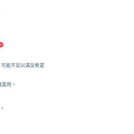
），可能不足以滿足希望
絡濫用。
巧。