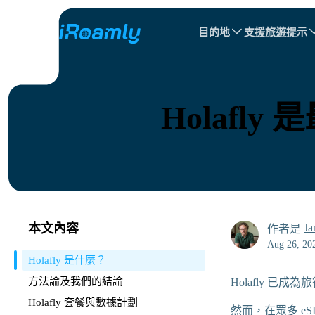
目的地
支援
旅遊提示
本地 eSIM
旅行行程
所有目的地
所有目的地
阿爾巴尼亞
中國
區域 eSIM
Holafl
保加利亞
剛果
多明尼加共和國
本文內容
Ja
作者是
Aug 26, 20
Holafly 是什麼？
方法論及我們的結論
Holafly 已
Holafly 套餐與數據計劃
然而，在眾多 eS