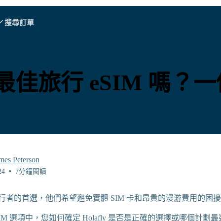
搜尋訂單
A - E
A - E
F - I
F - I
J - O
J - O
P - S
P - S
T - V
T - V
奧地利
歐洲
白俄羅斯
y 是最佳旅行 eSIM 嗎
柬埔寨
加拿大
克羅地亞
塞浦路斯
厄瓜多爾
埃及
mes Peterson
24
•
7分鐘閱讀
成為旅行者的首選，他們希望避免實體 SIM 卡和昂貴的漫游費用的困
所有目的地
IM 選項中，您如何確定 Holafly 是否是正確的選擇或哪個計