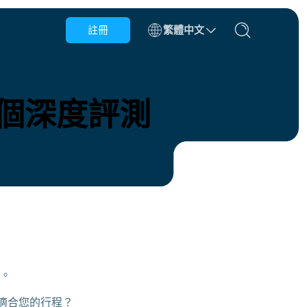
註冊
繁體中文
比利時
汶萊
？一個深度評測
智利
中國
捷克共和國
丹麥
愛沙尼亞
擾。
劃最適合您的行程？