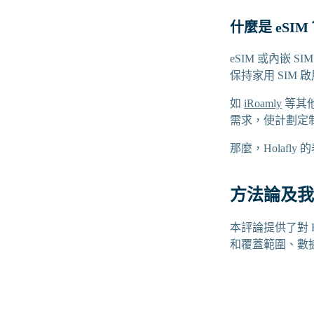
什麼是 eSIM
eSIM 或內嵌
保持家用 SIM
如
iRoamly
等其他
需求，使計劃定
那麼，Holafl
方法論及我
本評論提供了對 
和覆蓋範圍、數