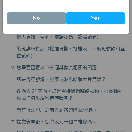
如果您即將前往印尼，以下是如何準備印尼健康通行證
（SSHP）：
No
Yes
您需要提供以下兩項資訊：
個人資訊（全名、電話號碼、護照號碼）
航班詳細資訊（抵達日期、抵達港口、航班號碼和座
位號碼）
您需要回覆以下三個與健康相關的問題：
您是否有發燒、皮疹或淋巴結腫大等症狀？
在過去 21 天內，您是否接觸過囓齒動物、靈長類動
物或任何出現猴痘症狀者？
您在抵達印尼之前曾到訪的國家/地區。
提交表單後，您將收到一個二維條碼。