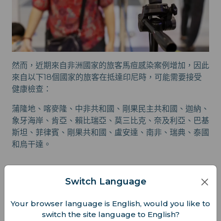
然而，近期來自非洲國家的旅客馬痘感染案例增加，因此
來自以下18個國家的旅客在抵達印尼時，可能需要接受
健康檢查：
蒲隆地、喀麥隆、中非共和國、剛果民主共和國、迦納、
象牙海岸、肯亞、賴比瑞亞、莫三比克、奈及利亞、巴基
斯坦、菲律賓、剛果共和國、盧安達、南非、瑞典、泰國
和烏干達。
如何完成印尼健康通行證（SSHP）
Switch Language
國際旅客必須在
前往印尼前 48 小時內
完成印尼健康通行
Your browser language is English, would you like to
證（SSHP）。
switch the site language to English?