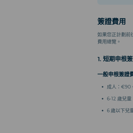
簽證費用
如果您正計劃前
費用總覽。
1. 短期申根
一般申根簽證
成人：€90
6-12 歲兒
6 歲以下