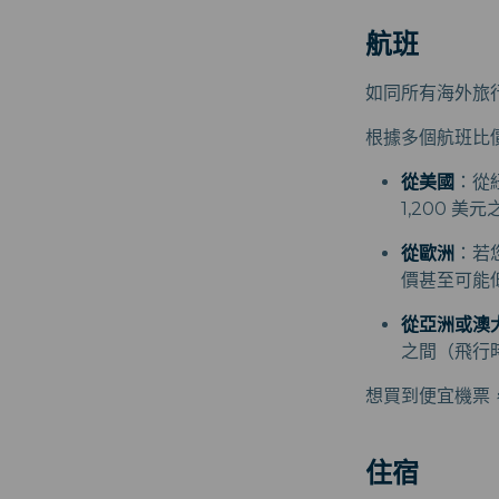
航班
如同所有海外旅
根據多個航班比
從美國
：從
1,200 美
從歐洲
：若
價甚至可能低
從亞洲或澳
之間（飛行
想買到便宜機票
住宿