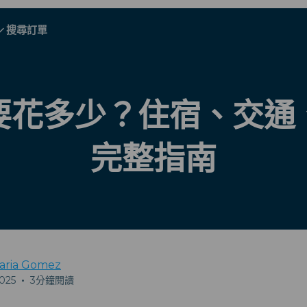
搜尋訂單
A - E
A - E
F - I
F - I
J - O
J - O
P - S
P - S
T - V
T - V
奧地利
歐洲
白俄羅斯
要花多少？住宿、交通
柬埔寨
加拿大
克羅地亞
完整指南
塞浦路斯
厄瓜多爾
埃及
aria Gomez
2025
•
3分鐘閱讀
所有目的地