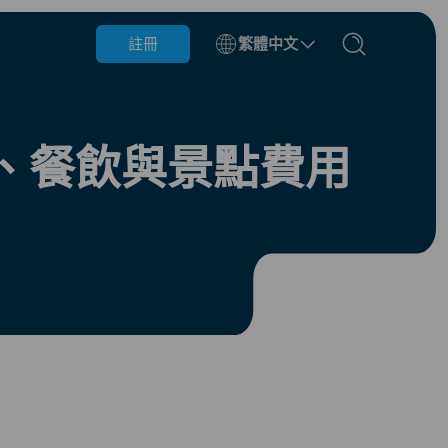
註冊
繁體中文
比利時
汶萊
、餐飲與景點費用
智利
中國
捷克共和國
丹麥
愛沙尼亞