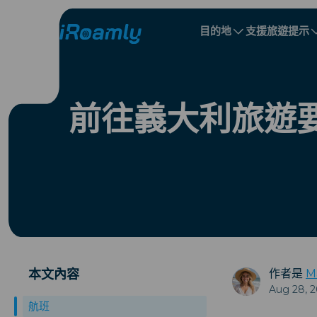
目的地
支援
旅遊提示
本地 eSIM
旅行行程
所有目的地
所有目的地
阿爾巴尼亞
中國
區域 eSIM
前往義大利旅遊
保加利亞
剛果
多明尼加共和國
本文內容
作者是
M
Aug 28, 
航班