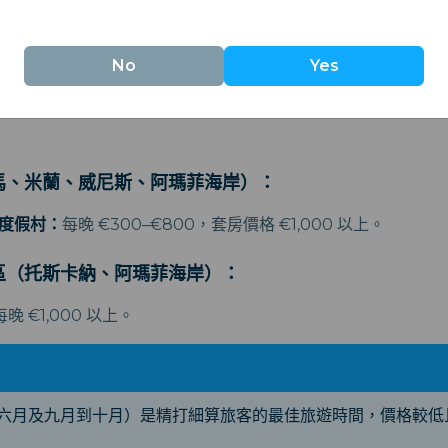
區（博洛尼亞、那不勒斯、小型城鎮）：
No
Yes
民宿：
雙人房每晚 €100–€180。
：
馬、米蘭、威尼斯、阿瑪菲海岸）：
/度假村：
每晚 €300–€800，套房價格 €1,000 以上。
區（托斯卡納、阿瑪菲海岸）：
每晚 €1,000 以上。
六月及九月到十月）是精打細算旅客的最佳旅遊時間，價格較低