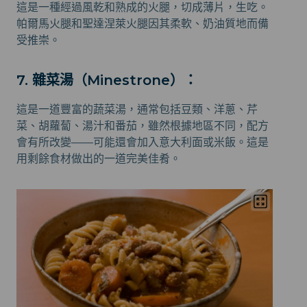
這是一種經過風乾和熟成的火腿，切成薄片，生吃。
帕爾馬火腿和聖達涅萊火腿因其柔軟、奶油質地而備
受推崇。
7. 雜菜湯
（
Minestrone）：
這是一道豐富的蔬菜湯，通常包括豆類、洋蔥、芹
菜、胡蘿蔔、湯汁和番茄，雖然根據地區不同，配方
會有所改變——可能還會加入意大利面或米飯。這是
用剩餘食材做出的一道完美佳肴。