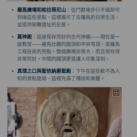
羅馬廣場和帕拉蒂尼山
：從鬥獸場步行不遠即可
到達這些景點，這裡展示了古羅馬的日常生活，
並提供俯瞰遺址的全景。
萬神殿
：這座保存完好的古代神廟——現在是一
座教堂——擁有壯觀的圓頂和中央穹頂，是羅馬
工程技術的亮點。整個廣場非常大，而且保存得
非常完好。中間的圓頂更是讓人印象深刻。
真理之口與聖依納爵聖殿
：下午在這些較不為人
知的景點度過，這裡充滿了傳說和美麗。