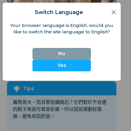
Switch Language
Your browser language is English, would you
like to switch the site language to English?
住宿建議：
在羅馬市中心預訂住宿。特拉斯提弗列區有一種宜人
的鄰里氛圍，這裡有許多餐飲、酒吧和漫步的好地
No
方，而西班牙台階區則略顯高檔。我個人選擇了特拉
Yes
斯提弗列區。這裡的食物很棒，酒吧很有趣，遊客也
不多。
羅馬很大，而且那些鋪路石？它們對於不合適
的鞋子來說可真是折磨。所以提前規劃好路
線，避免來回折返。