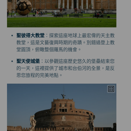
聖彼得大教堂
：探索這座地球上最宏偉的天主教
教堂，這是文藝復興時期的奇蹟。別錯過登上教
堂圓頂，俯瞰整個羅馬的機會。
聖天使城堡
：以參觀這座歷史悠久的堡壘結束您
的一天，這裡提供了城市和台伯河的全景，是反
思您旅程的完美地點。