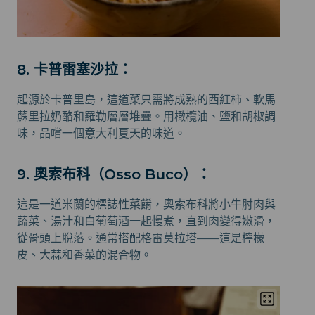
8. 卡普雷塞沙拉：
起源於卡普里島，這道菜只需將成熟的西紅柿、軟馬
蘇里拉奶酪和羅勒層層堆疊。用橄欖油、鹽和胡椒調
味，品嚐一個意大利夏天的味道。
9. 奧索布科（Osso Buco）：
這是一道米蘭的標誌性菜餚，奧索布科將小牛肘肉與
蔬菜、湯汁和白葡萄酒一起慢煮，直到肉變得嫩滑，
從骨頭上脫落。通常搭配格雷莫拉塔——這是檸檬
皮、大蒜和香菜的混合物。