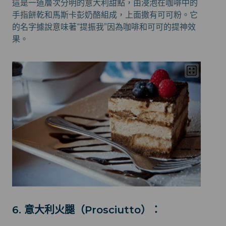
這是一道層次分明的意大利甜點，由浸泡在咖啡中的
手指餅乾和馬斯卡彭奶酪組成，上面撒有可可粉。它
的名字據說意味著“提振我”因為咖啡和可可的提神效
果。
6. 意大利火腿（Prosciutto）：