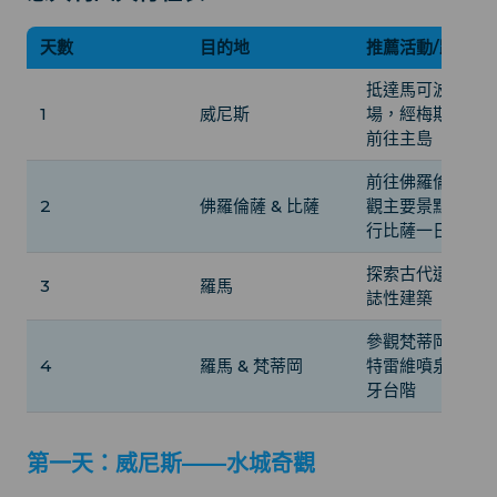
天數
目的地
推薦活動/路線
抵達馬可波羅機
1
威尼斯
場，經梅斯特車
前往主島
前往佛羅倫薩，
2
佛羅倫薩 & 比薩
觀主要景點，並
行比薩一日遊
探索古代遺跡和
3
羅馬
誌性建築
參觀梵蒂岡，探
4
羅馬 & 梵蒂岡
特雷維噴泉和西
牙台階
第一天：威尼斯——水城奇觀