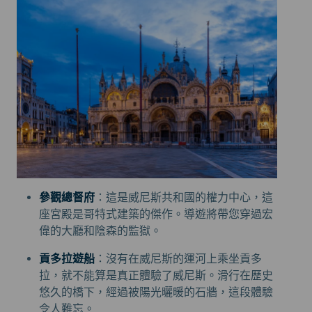
參觀總督府
：這是威尼斯共和國的權力中心，這
座宮殿是哥特式建築的傑作。導遊將帶您穿過宏
偉的大廳和陰森的監獄。
貢多拉遊船
：沒有在威尼斯的運河上乘坐貢多
拉，就不能算是真正體驗了威尼斯。滑行在歷史
悠久的橋下，經過被陽光曬暖的石牆，這段體驗
令人難忘。