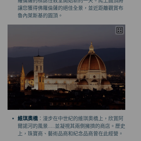
羅倫薩的標誌性教堂開始新的一天。爬上圓頂將
讓您獲得佛羅倫薩的絕佳全景，並近距離觀賞布
魯內萊斯基的圓頂。
維琪奧橋
：漫步在中世紀的維琪奧橋上，欣賞阿
爾諾河的風景……並凝視其兩側擁擠的商店。歷史
上，珠寶商、藝術品商和紀念品商曾在此經營。