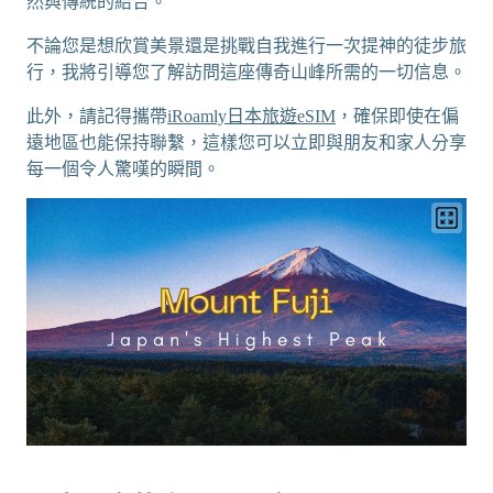
然與傳統的結合。
不論您是想欣賞美景還是挑戰自我進行一次提神的徒步旅
行，我將引導您了解訪問這座傳奇山峰所需的一切信息。
此外，請記得攜帶
iRoamly日本旅遊eSIM
，確保即使在偏
遠地區也能保持聯繫，這樣您可以立即與朋友和家人分享
每一個令人驚嘆的瞬間。