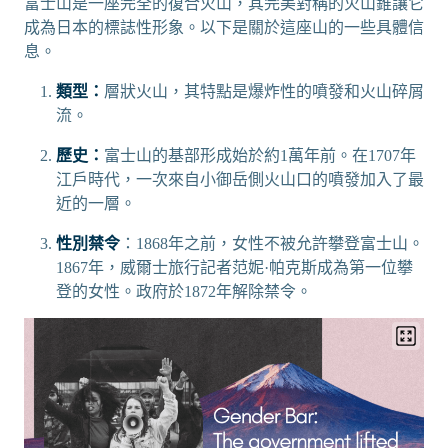
富士山是一座完全的復合火山，其完美對稱的火山錐讓它
成為日本的標誌性形象。以下是關於這座山的一些具體信
息。
類型：
層狀火山，其特點是爆炸性的噴發和火山碎屑
流。
歷史：
富士山的基部形成始於約1萬年前。在1707年
江戶時代，一次來自小御岳側火山口的噴發加入了最
近的一層。
性別禁令
：1868年之前，女性不被允許攀登富士山。
1867年，威爾士旅行記者范妮·帕克斯成為第一位攀
登的女性。政府於1872年解除禁令。