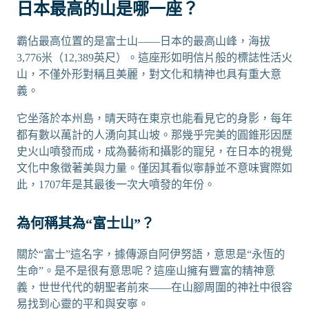
日本最高的山是哪一座？
霸佔最高位置的是富士山——日本的最高山峰，海拔
3,776米（12,389英尺）。這座形如明信片般的標誌性活火
山，不僅外形對稱且美麗，對文化和精神也具有重大意
義。
它坐落於本州島，晴天時在東京也能看見它的身影，每年
都有數以萬計的人湧向其山坡。那幾乎完美的圓錐形因歷
史火山噴發而成，成為藝術和攝影的寵兒，在日本的視覺
文化中象徵著美與力量。僅因其看似寧靜並不意味實際如
此，1707年是其最後一次大噴發的年份。
為何稱其為“富士山”？
關於“富士”這名字，據傳源自阿伊努語，意思是“永恆的
生命”。是不是很有意思呢？這座山擁有豐富的精神意
義，世世代代的朝聖者前來——在山腳周圍的神社中很容
易找到心靈的平和與安寧。