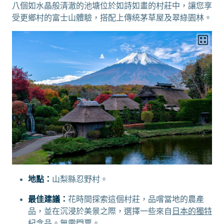
八個如水晶般清澈的池塘位於如詩如畫的村莊中，讓您享
受更鄉村的富士山體驗，搭配上傳統茅草屋及翠綠園林。
地點：
山梨縣忍野村。
最佳建議：
花時間探索這個村莊，品嚐當地的農產
品，並在沉浸於美景之際，選擇一些來自
日本的獨特
紀念品
。無需門票。