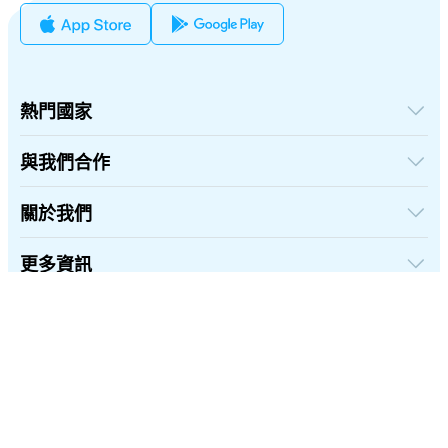
熱門國家
美國
英國
與我們合作
土耳其
批發平台
法國
推薦及賺取
關於我們
泰國
聯盟計劃
日本
關於iRoamly
API 文檔
義大利
聯絡我們
更多資訊
印度
支援中心
西班牙
數據計算器
eSIM 評論
繁體中文
作者團隊
eSIM 相容機型列表
eSIM 知識
關注我們:
©2026 iRoamly.com