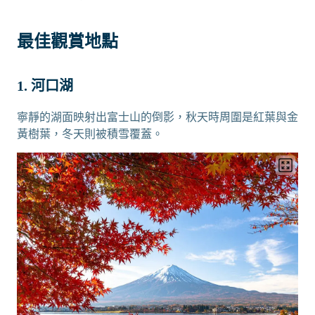
最佳觀賞地點
1. 河口湖
寧靜的湖面映射出富士山的倒影，秋天時周圍是紅葉與金
黃樹葉，冬天則被積雪覆蓋。