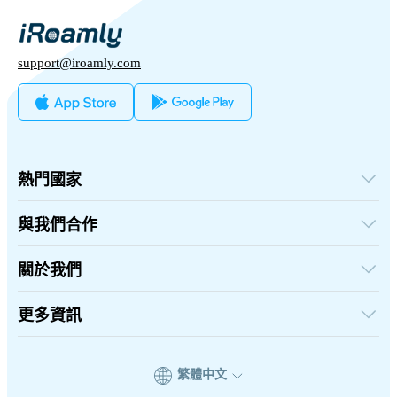
support@iroamly.com
熱門國家
美國
英國
與我們合作
土耳其
批發平台
法國
推薦及賺取
關於我們
泰國
聯盟計劃
日本
關於iRoamly
API 文檔
義大利
聯絡我們
更多資訊
印度
支援中心
西班牙
數據計算器
eSIM 評論
繁體中文
作者團隊