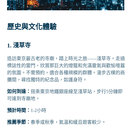
歷史與文化體驗
1. 淺草寺
造訪東京最古老的寺廟，踏上時光之旅——淺草寺。走過
標誌性的雷門，欣賞那巨大的燈籠和充滿靈氣與歡愉喧囂
的氛圍。不需預約，適合各種規模的群體。漫步古樸的商
攤間，尋找獨特的紀念品，如護身符。
如何到達：
搭乘東京地鐵銀座線至淺草站，步行5分鐘即
可達到寺廟地。
預計時間：
1-2小時
推薦季節：
春季或秋季，氣溫和緩且遊客較少。