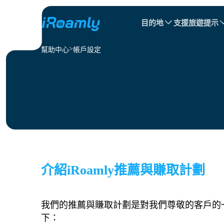
目的地
支援
旅遊提示
幫助中心
帳戶設定
本地 eSIM
旅行行程
所有目的地
所有目的地
阿爾巴尼亞
中國
區域 eSIM
保加利亞
剛果
多明尼加共和國
介紹iRoamly推薦與賺取計劃
我們的推薦與賺取計劃是對我們尊敬的客戶的一
下：