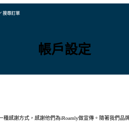
搜尋訂單
A - E
A - E
F - I
F - I
J - O
J - O
P - S
P - S
T - V
T - V
奧地利
歐洲
白俄羅斯
帳戶設定
柬埔寨
加拿大
克羅地亞
塞浦路斯
厄瓜多爾
埃及
種感謝方式，感謝他們為iRoamly做宣傳。隨著我們
所有目的地