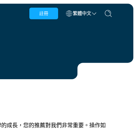
註冊
繁體中文
比利時
汶萊
智利
中國
捷克共和國
丹麥
愛沙尼亞
品牌的成長，您的推薦對我們非常重要。操作如