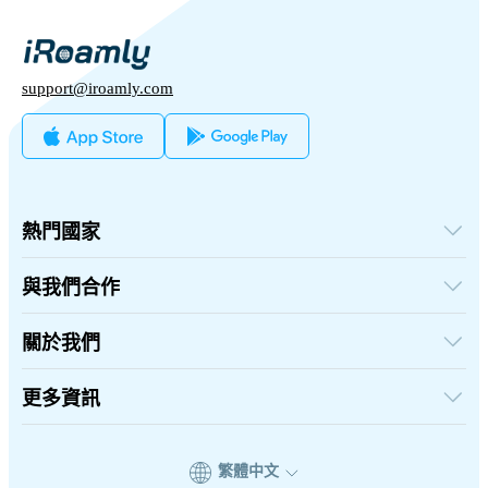
support@iroamly.com
熱門國家
美國
英國
與我們合作
土耳其
批發平台
法國
推薦及賺取
關於我們
泰國
聯盟計劃
日本
關於iRoamly
API 文檔
義大利
聯絡我們
更多資訊
印度
支援中心
西班牙
數據計算器
eSIM 評論
繁體中文