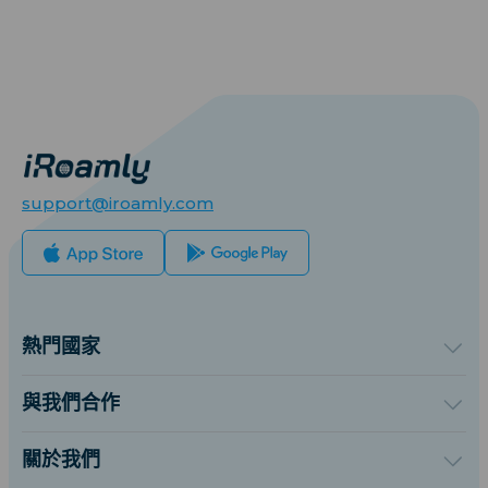
support@iroamly.com
熱門國家
美國
英國
與我們合作
土耳其
批發平台
法國
推薦及賺取
關於我們
泰國
聯盟計劃
關於iRoamly
日本