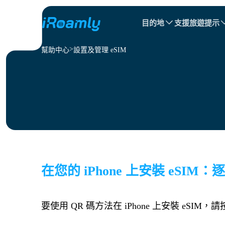
目的地
支援
旅遊提示
幫助中心
設置及管理 eSIM
本地 eSIM
旅行行程
所有目的地
所有目的地
阿爾巴尼亞
中國
區域 eSIM
保加利亞
剛果
多明尼加共和國
在您的 iPhone 上安裝 eSIM
要使用 QR 碼方法在 iPhone 上安裝 eSI