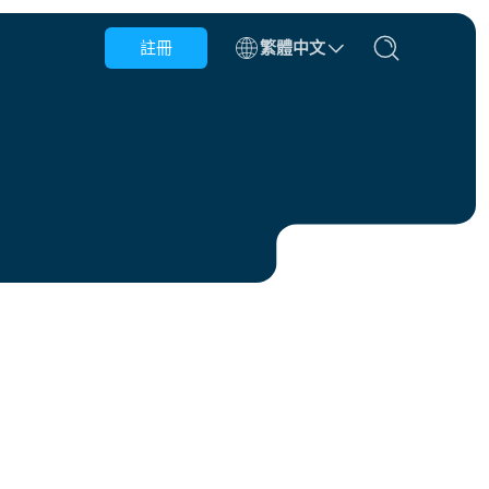
註冊
繁體中文
比利時
汶萊
智利
中國
捷克共和國
丹麥
愛沙尼亞