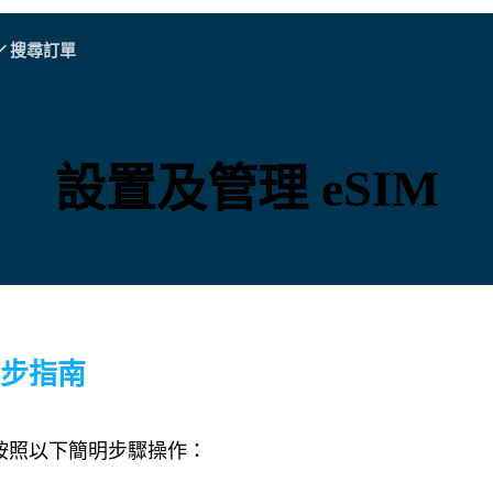
搜尋訂單
A - E
A - E
F - I
F - I
J - O
J - O
P - S
P - S
T - V
T - V
奧地利
歐洲
白俄羅斯
設置及管理 eSIM
柬埔寨
加拿大
克羅地亞
塞浦路斯
厄瓜多爾
埃及
：逐步指南
M，請按照以下簡明步驟操作：
所有目的地