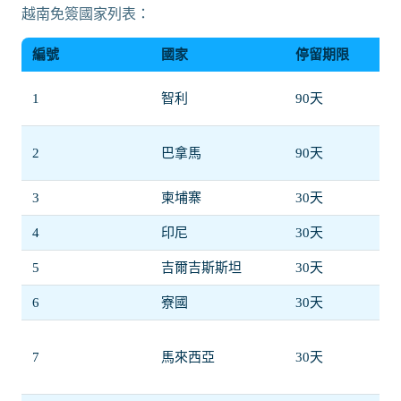
越南免簽國家列表：
編號
國家
停留期限
1
智利
90天
2
巴拿馬
90天
3
柬埔寨
30天
4
印尼
30天
5
吉爾吉斯斯坦
30天
6
寮國
30天
7
馬來西亞
30天