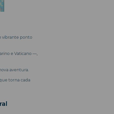
m vibrante ponto
arino e Vaticano —,
 nova aventura.
 que torna cada
ral