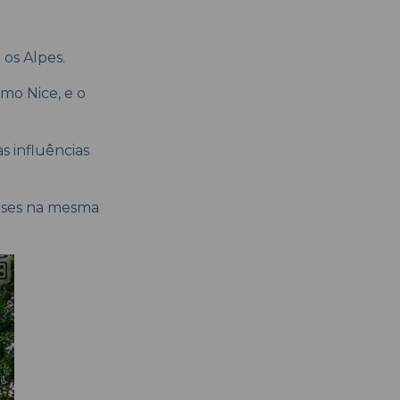
 os Alpes.
omo Nice, e o
 influências
ceses na mesma