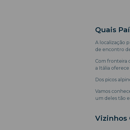
Quais Paí
A localização p
de encontro de 
Com fronteira c
a Itália oferec
Dos picos alpin
Vamos conhecer 
um deles tão e
Vizinhos 