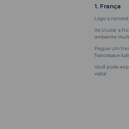
1. França
Logo a noroeste
Ao cruzar a fro
ambiente multic
Pegue um trem 
francesas e it
Você pode expe
visita!