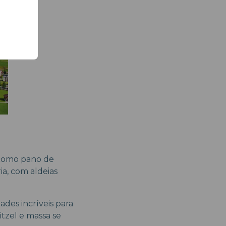
o como pano de
ia, com aldeias
des incríveis para
itzel e massa se