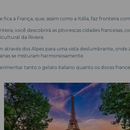
 fica a França, que, assim como a Itália, faz fronteira com
nteira, você descobrirá as pitorescas cidades francesas, c
ultural da Riviera.
através dos Alpes para uma vista deslumbrante, onde as
alianas se misturam harmoniosamente.
rimentar tanto o gelato italiano quanto os doces fran