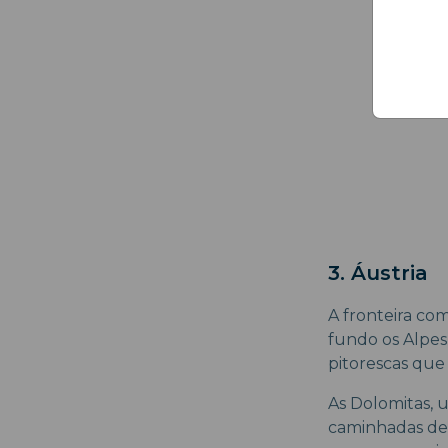
3. Áustria
A fronteira co
fundo os Alpes 
pitorescas que 
As Dolomitas, 
caminhadas de n