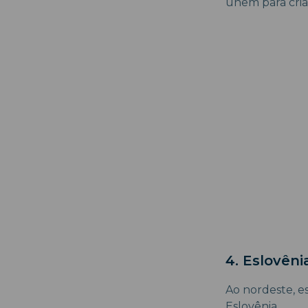
unem para criar
4. Eslovêni
Ao nordeste, es
Eslovênia.