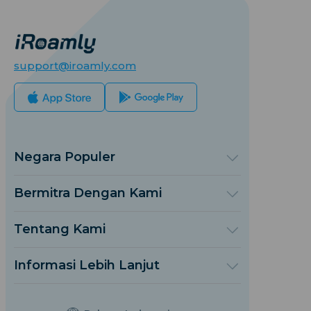
support@iroamly.com
Negara Populer
Amerika Serikat
Kerajaan Inggris
Bermitra Dengan Kami
Turki
Platform Grosir
Perancis
Referensi & Dapatkan
Tentang Kami
Thailand
Program Afiliasi
Tentang iRoamly
Jepang
Dokumen API
Hubungi Kami
Italia
Informasi Lebih Lanjut
India
Pusat Bantuan
Spanyol
Kalkulator Data