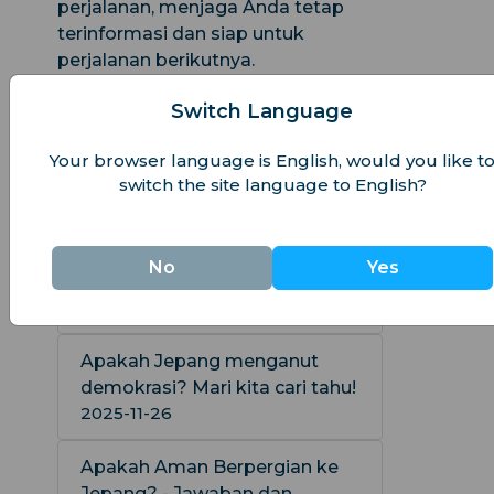
perjalanan, menjaga Anda tetap
terinformasi dan siap untuk
perjalanan berikutnya.
Switch Language
Apakah Uber Tersedia di
Jepang? Panduan Lengkap
Your browser language is English, would you like t
Anda
switch the site language to English?
2025-11-26
Perbandingan Ukuran: Apakah
No
Yes
Jepang Kecil daripada Texas?
2025-11-26
Apakah Jepang menganut
demokrasi? Mari kita cari tahu!
2025-11-26
Apakah Aman Berpergian ke
Jepang? - Jawaban dan