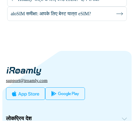
aloSIM समीक्षा: आपके लिए बेस्ट यात्रा eSIM?
support@iroamly.com
लोकप्रिय देश
संयुक्त राज्य अमेरिका
यूनाइटेड किंगडम
हमारे साथ साझेदारी करें
तुर्की