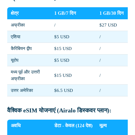
क्षेत्र
1 GB/7 दिन
1 GB/30 दिन
अफ्रीका
/
$27 USD
एशिया
$5 USD
/
कैरिबियन द्वीप
$15 USD
/
यूरोप
$5 USD
/
मध्य पूर्व और उत्तरी
$15 USD
/
अफ्रीका
उत्तर अमेरिका
$6.5 USD
/
वैश्विक eSIM योजनाएं (Airalo डिस्कवर प्लान):
अवधि
डेटा - केवल (124 देश)
मूल्य