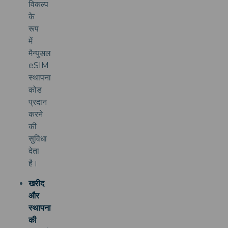
विकल्प
के
रूप
में
मैन्युअल
eSIM
स्थापना
कोड
प्रदान
करने
की
सुविधा
देता
है।
खरीद
और
स्थापना
की