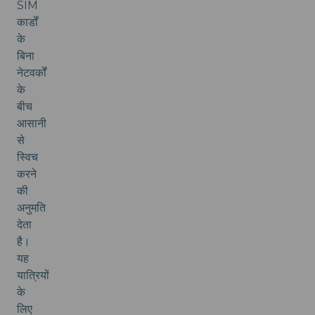
SIM
कार्डों
के
बिना
नेटवर्कों
के
बीच
आसानी
से
स्विच
करने
की
अनुमति
देता
है।
यह
यात्रियों
के
लिए