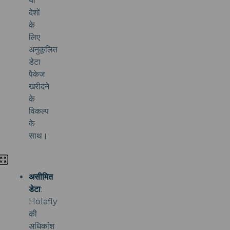
या
देशों
के
लिए
अनुकूलित
डेटा
पैकेज
खरीदने
के
विकल्प
के
साथ।
असीमित
डेटा
:
Holafly
की
अधिकांश