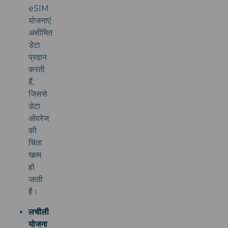
eSIM
योजनाएं
असीमित
डेटा
प्रदान
करती
हैं,
जिससे
डेटा
ओवरेज
की
चिंता
खत्म
हो
जाती
है।
लचीली
योजना