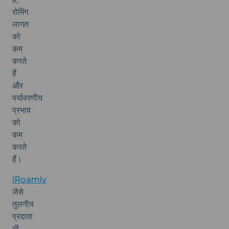
रोमिंग
लागत
को
कम
करते
हैं
और
पर्यावरणीय
प्रभाव
को
कम
करते
हैं।
iRoamly
जैसे
तुलनीय
प्रदाता
भी