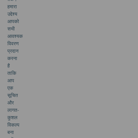
हमारा
उद्देश्य
आपको
सभी
आवश्यक
विवरण
प्रदान
करना
है
ताकि
आप
एक
सूचित
और
लागत-
कुशल
विकल्प
बना