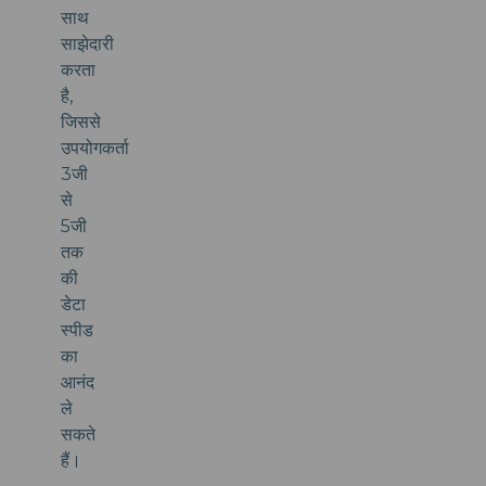
साथ
साझेदारी
करता
है,
जिससे
उपयोगकर्ता
3जी
से
5जी
तक
की
डेटा
स्पीड
का
आनंद
ले
सकते
हैं।