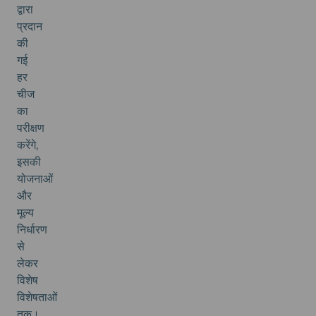
द्वारा
प्रदान
की
गई
हर
चीज
का
परीक्षण
करेंगे,
इसकी
योजनाओं
और
मूल्य
निर्धारण
से
लेकर
विशेष
विशेषताओं
तक।