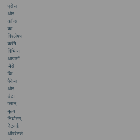
प्रोस
और
कॉन्स
का
विश्लेषण
करेंगे
विभिन्न
आयामों
जैसे
कि
पैकेज
और
डेटा
प्लान,
मूल्य
निर्धारण,
नेटवर्क
ऑपरेटर्स