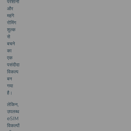
परेशानी
और
महंगे
रोमिंग
शुल्क
से
बचने
का
एक
पसंदीदा
विकल्प
बन
गया
है।
लेकिन,
उपलब्ध
eSIM
विकल्पों