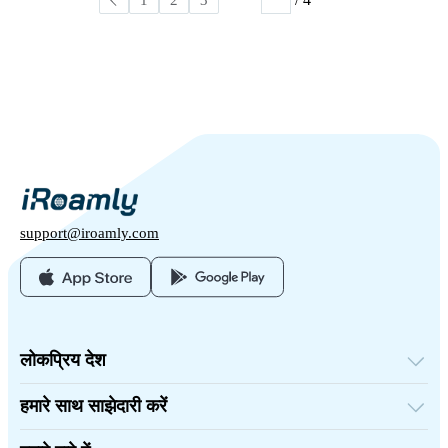
support@iroamly.com
लोकप्रिय देश
संयुक्त राज्य अमेरिका
यूनाइटेड किंगडम
हमारे साथ साझेदारी करें
तुर्की
थोक प्लेटफॉर्म
फ्रांस
संदर्भित करें और कमाएँ
थाईलैंड