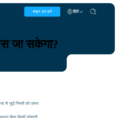
साइन अप करें
हिंदी
बेल्जियम
ब्रुनेई
रांस जा सकेगा?
चिली
चीन
चेक गणराज्य
डेनमार्क
एस्टोनिया
जा से जुड़े नियमों को ज़रूर
 यात्रा बिना किसी परेशानी