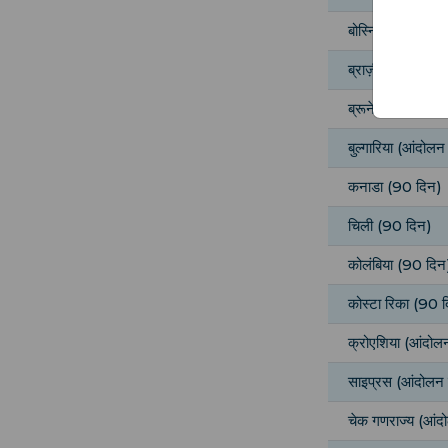
बोस्निया और हर्जे
ब्राज़ील (3 महीने)
ब्रूनेई (90 दिन)
बुल्गारिया (आंदोलन 
कनाडा (90 दिन)
चिली (90 दिन)
कोलंबिया (90 दिन
कोस्टा रिका (90 
क्रोएशिया (आंदोलन
साइप्रस (आंदोलन क
चेक गणराज्य (आंदो