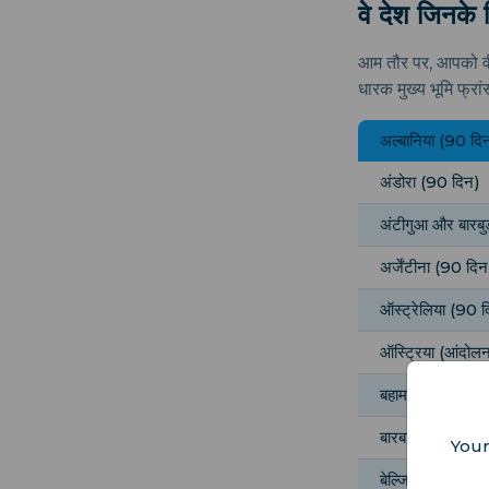
वे देश जिनके 
आम तौर पर, आपको वी
धारक मुख्य भूमि फ्रा
अल्बानिया (90 दि
अंडोरा (90 दिन)
अंटीगुआ और बारबुड
अर्जेंटीना (90 दिन
ऑस्ट्रेलिया (90 
ऑस्ट्रिया (आंदोलन
बहामास (3 महीने)
बारबाडोस (3 महीने
Your
बेल्जियम (आंदोलन क