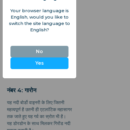
Your browser language is
नंबर 3: सेन
English, would you like to
switch the site language to
रोमांटिक पेरिस सेन के बिना अधूरा है;
English?
इसके किनारे यूनेस्को विश्व धरोहर स्थल
हैं, और नदी खुद इतनी आकर्षक है कि
इसकी अपनी डेटिंग साइट्स पर
No
प्रोफ़ाइल है।
Yes
कहाँ:
बरगंडी पठार से लेकर इंग्लिश
चैनल पर ले हावर तक
नंबर 4: गारोन
यह नदी बोर्डो वाइनरी के लिए जितनी
महत्वपूर्ण है उतनी ही एटलांटिक महासागर
तक जाते हुए यह गर्व का स्रोत भी है।
यह डोरडोन के साथ मिलकर गिरोंड नदी