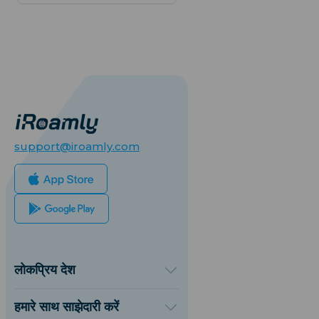
support@iroamly.com
लोकप्रिय देश
संयुक्त राज्य अमेरिका
यूनाइटेड किंगडम
हमारे साथ साझेदारी करें
तुर्की