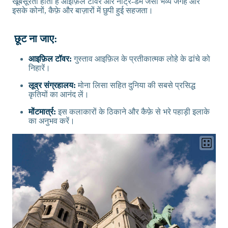
खूबसूरती होती है आइफ़िल टॉवर और नोट्रे-डेम जैसी भव्य जगहें और
इसके कोनों, कैफ़े और बाज़ारों में छुपी हुई सहजता।
छूट ना जाए:
आइफ़िल टॉवर:
गुस्ताव आइफ़िल के प्रतीकात्मक लोहे के ढांचे को
निहारें।
लूव्र संग्रहालय:
मोना लिसा सहित दुनिया की सबसे प्रसिद्ध
कृतियों का आनंद लें।
मोंटमार्त्र:
इस कलाकारों के ठिकाने और कैफ़े से भरे पहाड़ी इलाके
का अनुभव करें।