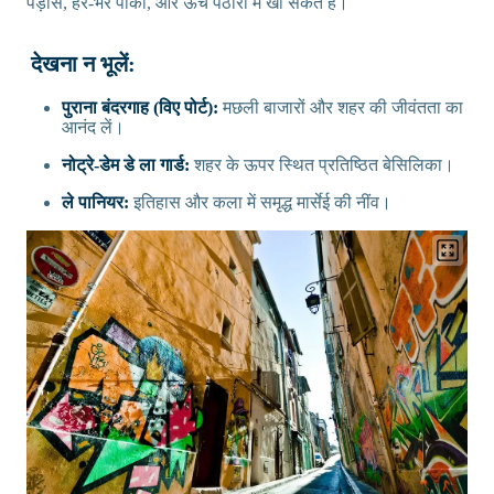
पड़ोस, हरे-भरे पार्कों, और ऊंचे पठारों में खो सकते हैं।
देखना न भूलें:
पुराना बंदरगाह (विए पोर्ट):
मछली बाजारों और शहर की जीवंतता का
आनंद लें।
नोट्रे-डेम डे ला गार्ड:
शहर के ऊपर स्थित प्रतिष्ठित बेसिलिका।
ले पानियर:
इतिहास और कला में समृद्ध मार्सेई की नींव।