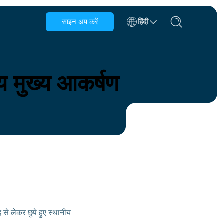
साइन अप करें
हिंदी
बेल्जियम
ब्रुनेई
य मुख्य आकर्षण
चिली
चीन
चेक गणराज्य
डेनमार्क
एस्टोनिया
द से लेकर छुपे हुए स्थानीय