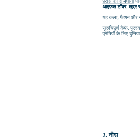
फ़्रांस की राजधानी
पेर
आइफ़ल टॉवर
,
लूव्र 
यह कला, फैशन और संस
सुरुचिपूर्ण कैफ़े, पु
प्रेमियों के लिए दुनिय
2. नीस