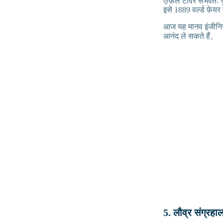
एफ़िल टॉवर संभवतः द
इसे 1889 वर्ल्ड फ़ेयर
आज यह मानव इंजीनिय
आनंद ले सकते हैं。
5. लौव्र संग्रहा