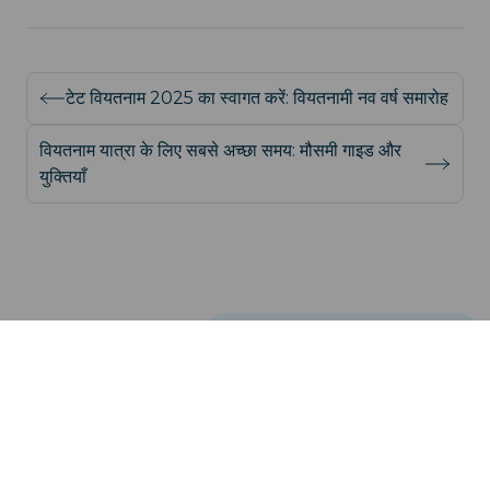
टेट वियतनाम 2025 का स्वागत करें: वियतनामी नव वर्ष समारोह
वियतनाम यात्रा के लिए सबसे अच्छा समय: मौसमी गाइड और
युक्तियाँ
support@iroamly.com