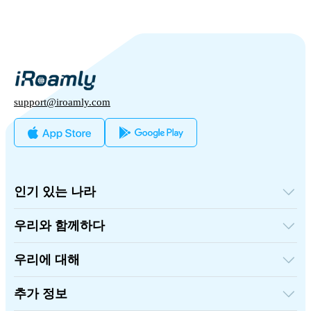
support@iroamly.com
인기 있는 나라
미국
영국
우리와 함께하다
터키
도매 플랫폼
프랑스
추천하고 벌다
태국
우리에 대해
제휴 프로그램
일본
iRoamly에 대하여
API 문서
이탈리아
연락처
추가 정보
인도
스페인
지원 센터