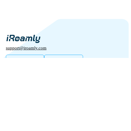
support@iroamly.com
인기 있는 나라
미국
영국
우리와 함께하다
터키
도매 플랫폼
프랑스
추천하고 벌다
태국
우리에 대해
제휴 프로그램
일본
iRoamly에 대하여
API 문서
이탈리아
연락처
추가 정보
인도