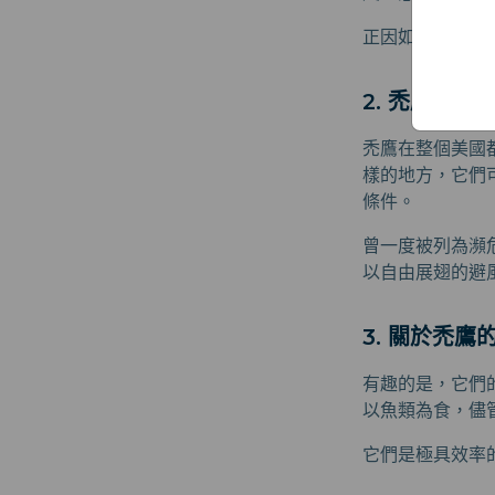
正因如此，它們
2. 禿鷹的
禿鷹在整個美國
樣的地方，它們
條件。
曾一度被列為瀕
以自由展翅的避
3. 關於禿鷹
有趣的是，它們
以魚類為食，儘
它們是極具效率