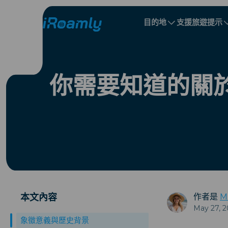
目的地
支援
旅遊提示
本地 eSIM
旅行行程
所有目的地
所有目的地
阿爾巴尼亞
中國
區域 eSIM
你需要知道的關
保加利亞
剛果
多明尼加共和國
本文內容
作者是
M
May 27, 2
象徵意義與歷史背景