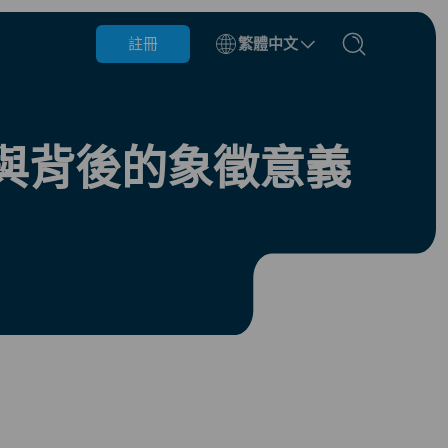
註冊
繁體中文
比利時
汶萊
與背後的象徵意義
智利
中國
捷克共和國
丹麥
愛沙尼亞