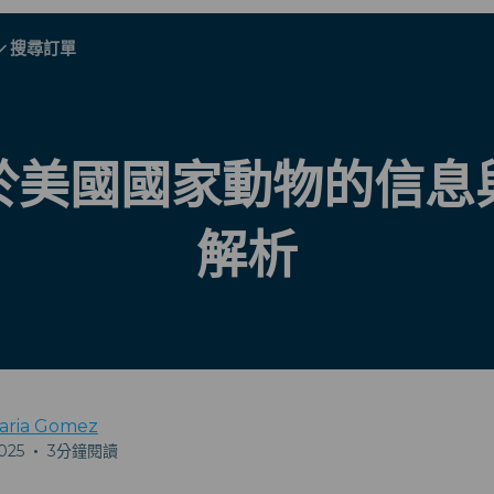
搜尋訂單
A - E
A - E
F - I
F - I
J - O
J - O
P - S
P - S
T - V
T - V
奧地利
歐洲
白俄羅斯
於美國國家動物的信息
柬埔寨
加拿大
克羅地亞
解析
塞浦路斯
厄瓜多爾
埃及
aria Gomez
025
•
3分鐘閱讀
所有目的地