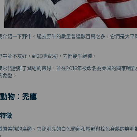
我介紹一下野牛。過去野牛的數量曾達數百萬之多，它們是大平
對野牛並不友好，到20世紀初，它們幾乎絕種。
使它們脫離了滅絕的邊緣，並在2016年被命名為美國的國家哺
的象徵。
動物：禿鷹
型特徵
威嚴美態的鳥類。它那明亮的白色頭部和尾部與棕色身軀的鮮明
。