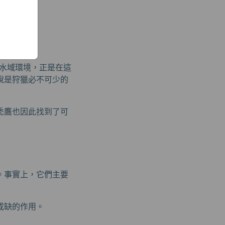
獵食。
水域環境，正是在這
說是狩獵必不可少的
禿鷹也因此找到了可
。事實上，它們主要
或缺的作用。