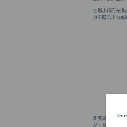
它那小巧而充滿
無不顯示出它威
Your
禿鷹是非常大型
尺，意味著它們