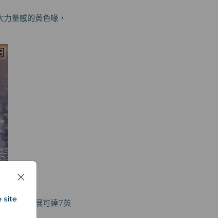
大力量感的黃色喙，
 site
年禿鷹的翼展可達7英