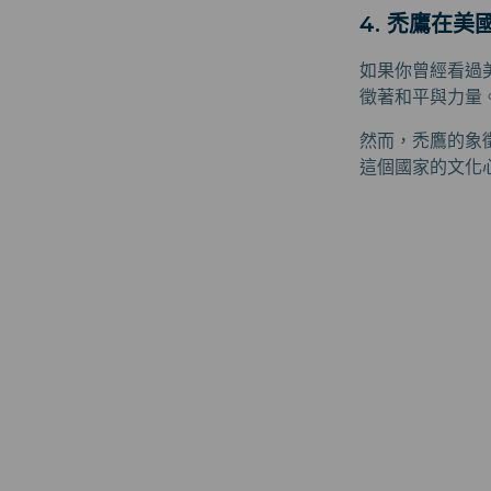
4. 禿鷹在
如果你曾經看過
徵著和平與力量
然而，禿鷹的象
這個國家的文化