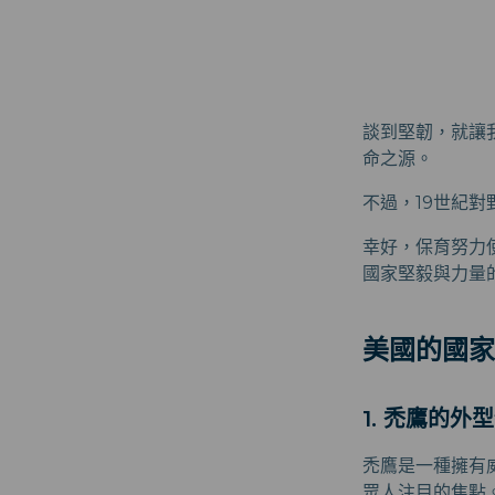
談到堅韌，就讓
命之源。
不過，19世紀
幸好，保育努力
國家堅毅與力量
美國的國家
1. 禿鷹的外
禿鷹是一種擁有
眾人注目的焦點