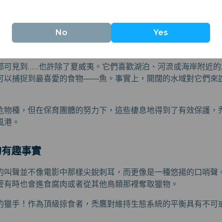
能夠在天空中馳騁，猶如君王般在高空翱翔，尋找下一頓美味的
No
Yes
棲息地與分佈範圍
都可見到……也許除了夏威夷。它們喜歡湖泊、河流或海岸附近的
可以捕捉到最喜愛的食物——魚。事實上，開闊的水域對它們來
危物種，但在保育團體的努力下，這些棲息地得到了有效保護，
風港。
的有趣事實
的叫聲並不像電影中那樣尖銳刺耳，而更像是一種悠揚的口哨聲
管有時也會進食腐肉或者從其他鳥類那裡奪取獵物。
的獵手！作為頂級掠食者，禿鷹對維持生態系統的平衡具有不可