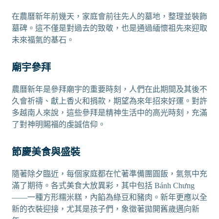
在農曆新年前幾天，家庭會前往先人的墓地，整理並裝飾
墓碑。這不僅是對過去的致敬，也是通過緬懷祖先來迎取
未來福氣的基石。
廟宇參拜
農曆新年是參拜廟宇的重要時刻，人們在此期間及其後不
久會祈禱、獻上香火和捐款，期望為來年招來好運。對許
多越南人來說，這些參拜是精神生活中的高光時刻，充滿
了對神明賜福的虔誠信仰。
節慶美食與盛裝
隨著除夕臨近，每個家庭都在忙著準備團圓飯，氣氛中充
滿了期待。各式美食大放異彩，其中包括 Bánh Chưng
——一種方形糯米糕，內餡為綠豆和豬肉。新年更應以全
新的衣裝迎接，尤其是孩子們，象徵著拋開舊歲邁向新