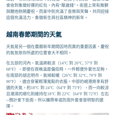
會收到象徵好運的紅包，內有“壓歲錢”。街道上常有舞獅
與鞭炮熱鬧慶祝，而家中則充滿了音樂與笑聲，共同迎接
這個充滿活力、象徵新生與社區精神的新年。
越南春節期間的天氣
天氣是另一個在農曆新年期間因地而異的重要因素，慶祝
的氣氛依你所處的位置會大不相同。
在北部的河內，氣溫將較涼（14°C 到 20°C, 57°F 到
68°F），即使在夜晚溫度偏低時，一件輕便外套也足夠。
在南部的胡志明市，氣候較暖（26°C 到 32°C, 79°F 到
90°F），適合穿著輕薄寬鬆的衣服。中部的峴港將享有舒
適的天氣，約18°C 到 24°C（64°F 到 75°F），而一向較涼
且潮濕的順化則維持在18°C 到 22°C（64°F 到 72°F）左右
─預計會下些雨，所以攜帶傘或防雨外套會是明智的選
擇。