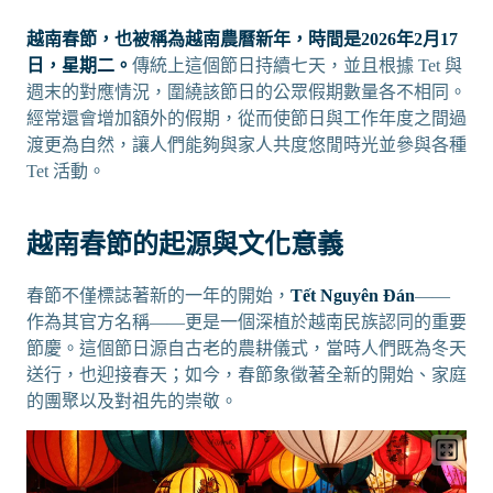
越南春節，也被稱為越南農曆新年，時間是2026年2月17
日，星期二。
傳統上這個節日持續七天，並且根據 Tet 與
週末的對應情況，圍繞該節日的公眾假期數量各不相同。
經常還會增加額外的假期，從而使節日與工作年度之間過
渡更為自然，讓人們能夠與家人共度悠閒時光並參與各種
Tet 活動。
越南春節的起源與文化意義
春節不僅標誌著新的一年的開始，
Tết Nguyên Đán
——
作為其官方名稱——更是一個深植於越南民族認同的重要
節慶。這個節日源自古老的農耕儀式，當時人們既為冬天
送行，也迎接春天；如今，春節象徵著全新的開始、家庭
的團聚以及對祖先的崇敬。