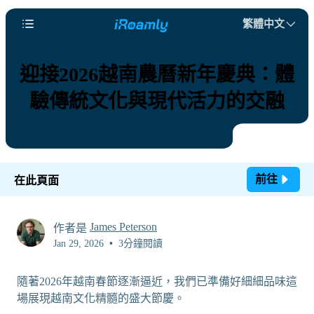
繁體中文
迎接2026越南農曆新年慶典：體
驗傳統文化與現代活力的交融
前往
在此頁面
James Peterson
作者是
Jan 29, 2026
•
3分鐘閱讀
隨著2026年越南春節逐漸逼近，我們已準備好細細品味這
場展現越南文化精髓的盛大節慶。