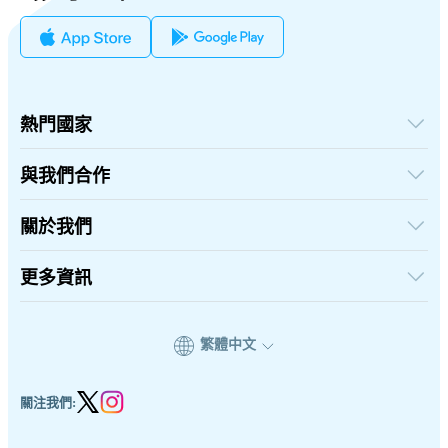
熱門國家
美國
英國
與我們合作
土耳其
批發平台
法國
推薦及賺取
關於我們
泰國
聯盟計劃
日本
關於iRoamly
API 文檔
義大利
聯絡我們
更多資訊
印度
支援中心
西班牙
數據計算器
eSIM 評論
繁體中文
作者團隊
eSIM 相容機型列表
eSIM 知識
關注我們: