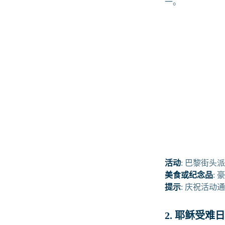
一。
活动
: 巴黎街
美食或纪念品
:
提示
: 庆祝活
2. 耶稣受难日 (