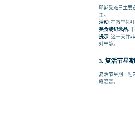
耶稣受难日主要
主。
活动
: 在教堂礼
美食或纪念品
:
提示
: 这一天
对宁静。
3. 复活节星期一 
复活节星期一迎
庭温馨。