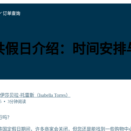
订单查询
A - E
A - E
F - I
F - I
J - O
J - O
P - S
P - S
T - V
T - V
阿尔巴尼亚
中国
奥地利
欧洲
公共假日介绍：时间安排
比利时
文莱
智利
中国
捷克共和国
丹麦
爱沙尼亚
伊莎贝拉·托雷斯（Isabella Torres）
5
•
3分钟阅读
行吗？
探索所有目的地
等国定假日期间，许多商家会关闭，但您还是能找到一些购物中