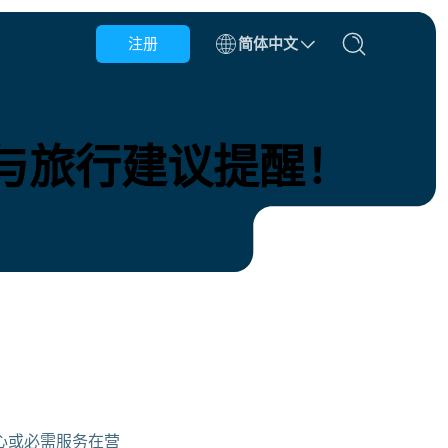
注册
简体中文
阿塞拜疆
巴林
与旅行建议提醒！
保加利亚
柬埔寨
刚果
克罗地亚
多米尼加共和国
厄瓜多尔
心或必需服务在营