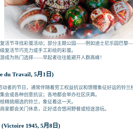
办的复活节寻找彩蛋活动；部分主题公园——例如迪士尼乐园巴黎
 顶级复活节巧克力或手工彩绘的彩蛋。
一日游成为热门选择——早起者往往能避开人群高峰！
e du Travail, 5月1日)
劳动者的节日，通常伴随着劳工权益抗议和馈赠象征好运的铃兰
动者集会或各种创意抗议；各地都会举办社区庆典。
 一枝精挑细选的铃兰，象征着这一天。
部分商家都会关门休息，正好适合悠闲野餐或短途游玩。
ictoire 1945, 5月8日)