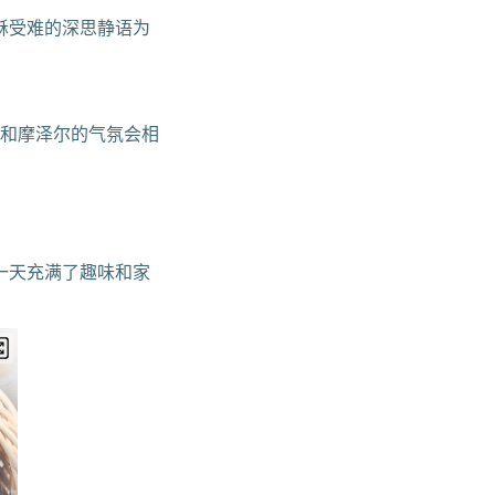
稣受难的深思静语为
斯和摩泽尔的气氛会相
一天充满了趣味和家