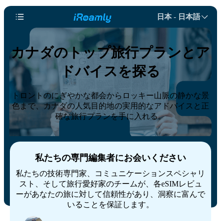
日本 - 日本語
カナダのトップ旅行プランとア
ドバイスを探る
トロントのにぎやかな都会からロッキー山脈の静かな景
色まで、カナダの人気目的地の実用的なアドバイスと正
確な旅行プランを手に入れる。
私たちの専門編集者にお会いください
私たちの技術専門家、コミュニケーションスペシャリ
スト、そして旅行愛好家のチームが、各eSIMレビュ
ーがあなたの旅に対して信頼性があり、洞察に富んで
いることを保証します。