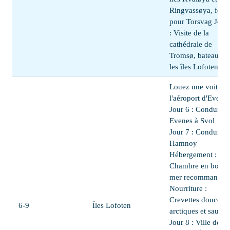
Ringvassøya, ferry
pour Torsvag Jour
: Visite de la
cathédrale de
Tromsø, bateau po
les îles Lofoten
Louez une voiture
l'aéroport d'Evene
Jour 6 : Conduite 
Evenes à Svol
Jour 7 : Conduire 
Hamnoy
Hébergement :
Chambre en bord 
mer recommandée
Nourriture :
Crevettes douces
6-9
Îles Lofoten
arctiques et saumo
Jour 8 : Ville de