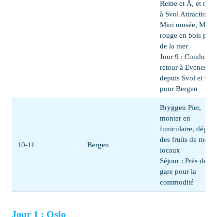
Reine et Å, et reto
à Svol Attractions :
Mini musée, Mais
rouge en bois près
de la mer
Jour 9 : Conduire
retour à Evenes
depuis Svol et vole
pour Bergen
Bryggen Pier,
monter en
funiculaire, dégust
des fruits de mer
10-11
Bergen
locaux
Séjour : Près de la
gare pour la
commodité
Jour 1 : Oslo