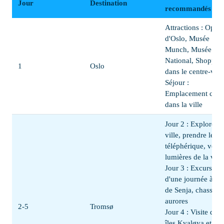
Jour
Destination
recommandés
Attractions : Opéra
d'Oslo, Musée
Munch, Musée
National, Shoppin
1
Oslo
dans le centre-ville
Séjour :
Emplacement centr
dans la ville
Jour 2 : Explorer l
ville, prendre le
téléphérique, voir 
lumières de la ville
Jour 3 : Excursion
d'une journée à l'îl
de Senja, chasse a
aurores
2-5
Tromsø
Jour 4 : Visite des
îles Kvaløya et