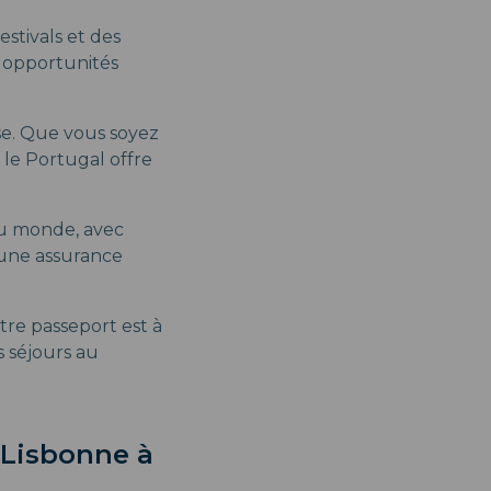
stivals et des
s opportunités
sse. Que vous soyez
 le Portugal offre
 au monde, avec
 une assurance
re passeport est à
s séjours au
e Lisbonne à