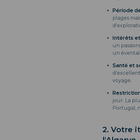
Période de
plages mai
d'explorati
Intérêts et
un passion
un éventail
Santé et s
d'excellen
voyage.
Restrictio
jour. La pl
Portugal, m
2. Votre 
l'Algarve