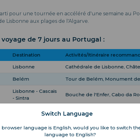
parti pour une tournée en accéléré d'une semaine au Port
de Lisbonne aux plages de l'Algarve.
voyage de 7 jours au Portugal :
Destination
Activités/Itinéraire recomman
Lisbonne
Cathédrale de Lisbonne, Chât
Belém
Tour de Belém, Monument de
Lisbonne - Cascais
Bouche de l'Enfer, Cabo da R
- Sintra
Visite du Palais national de Pe
Switch Language
Sintra
Regaleira
 browser language is English, would you like to switch the
Détendez-vous à la plage Navy
Faro
language to English?
grotte de Benagil