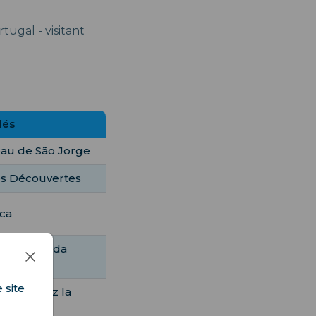
ugal - visitant
dés
eau de São Jorge
s Découvertes
oca
na, Quinta da
 site
, explorez la