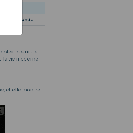
'Óbidos
 Berenga Grande
n plein cœur de
c la vie moderne
nne, et elle montre