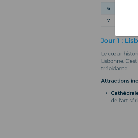
6
7
Jour 1 : Li
Le cœur histo
Lisbonne. C'es
trépidante.
Attractions in
Cathédral
de l'art sé