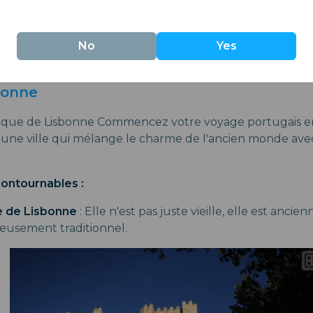
Obidos
Flânez à travers le Château d
No
Yes
Peniche-Mafra
Visitez le Cap Carvoeiro, l'île
sbonne
rique de Lisbonne Commencez votre voyage portugais e
t une ville qui mélange le charme de l'ancien monde ave
contournables :
e de Lisbonne
: Elle n'est pas juste vieille, elle est ancie
rieusement traditionnel.