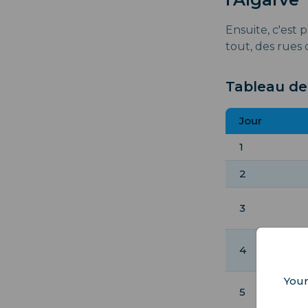
Ensuite, c'est 
tout, des rues 
Tableau de 
Jour
1
2
3
4
Your
5