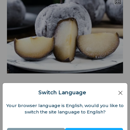
4. Glace
Switch Language
Étonnamment, bien que Harbin soit si froide, la
Your browser language is English, would you like to
ville est réputée pour sa délicieuse glace.
switch the site language to English?
S'inspirant de la culture russe, la glace proposée
ici est dense, très lactée, et souvent façonnée en