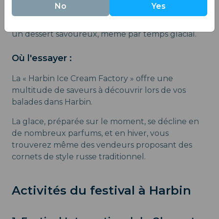
forme de cylindre ou de cornet.
No
Yes
Sa texture crémeuse et son goût exquis en font
un dessert savoureux, même par temps glacial.
Où l'essayer :
La « Harbin Ice Cream Factory » offre une
multitude de saveurs à découvrir lors de vos
balades dans Harbin.
La glace, préparée sur le moment, se décline en
de nombreux parfums, et en hiver, vous
trouverez même des vendeurs proposant des
cornets de style russe traditionnel.
Activités du festival à Harbin