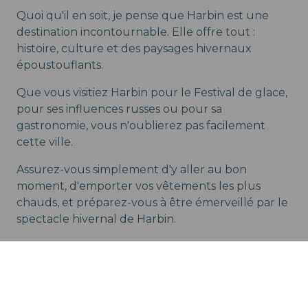
Quoi qu'il en soit, je pense que Harbin est une
destination incontournable. Elle offre tout :
histoire, culture et des paysages hivernaux
époustouflants.
Que vous visitiez Harbin pour le Festival de glace,
pour ses influences russes ou pour sa
gastronomie, vous n'oublierez pas facilement
cette ville.
Assurez-vous simplement d'y aller au bon
moment, d'emporter vos vêtements les plus
chauds, et préparez-vous à être émerveillé par le
spectacle hivernal de Harbin.
Guide des villes chinoises : Explorez les 15