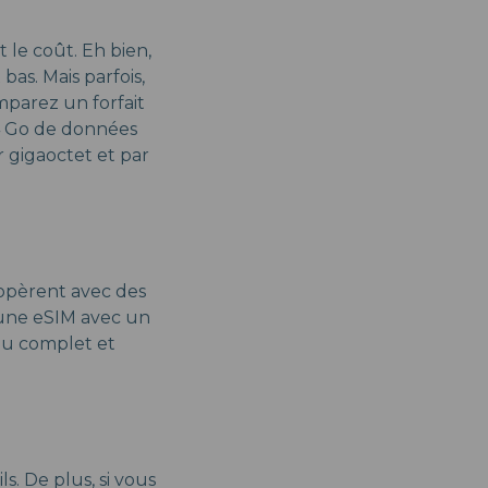
 le coût. Eh bien,
as. Mais parfois,
mparez un forfait
t 4 Go de données
 gigaoctet et par
opèrent avec des
 une eSIM avec un
eau complet et
s. De plus, si vous