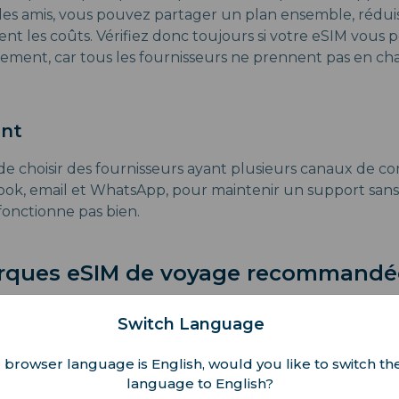
es amis, vous pouvez partager un plan ensemble, rédui
nt les coûts. Vérifiez donc toujours si votre eSIM vous
rement, car tous les fournisseurs ne prennent pas en ch
ent
é de choisir des fournisseurs ayant plusieurs canaux de 
ok, email et WhatsApp, pour maintenir un support sans 
fonctionne pas bien.
rques eSIM de voyage recommandée
Switch Language
 browser language is English, would you like to switch the
language to English?
ralo a étendu sa couverture à plus de 200 pays, y compris