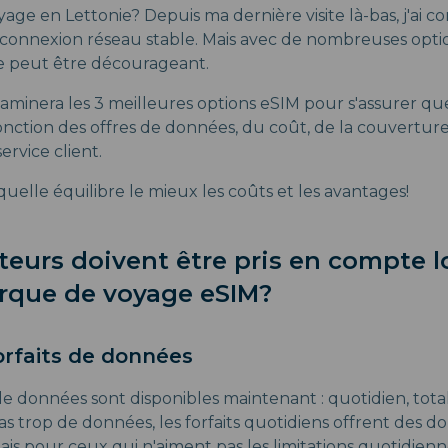
yage en Lettonie? Depuis ma dernière visite là-bas, j'ai c
 connexion réseau stable. Mais avec de nombreuses optio
ne peut être décourageant.
aminera les 3 meilleures options eSIM pour s'assurer que
onction des offres de données, du coût, de la couvertur
ervice client.
uelle équilibre le mieux les coûts et les avantages!
teurs doivent être pris en compte l
rque de voyage eSIM?
orfaits de données
 de données sont disponibles maintenant : quotidien, total e
s trop de données, les forfaits quotidiens offrent des d
is pour ceux qui n'aiment pas les limitations quotidiennes