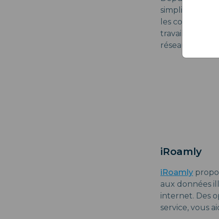
simplifie les b
les courts séj
travaillant aux
réseau de prem
iRoamly
iRoamly
propos
aux données il
internet. Des o
service, vous 