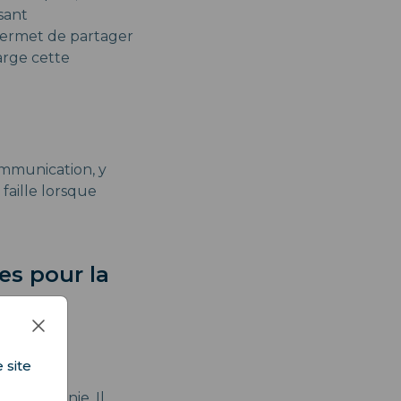
sant
 permet de partager
arge cette
communication, y
faille lorsque
s pour la
 site
 la Lettonie. Il