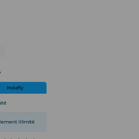
e
Holafly
mité
ement Illimité