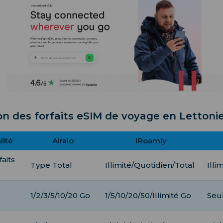
n des forfaits eSIM de voyage en Lettoni
lité
Airalo
iRoamly
aits
Type Total
Illimité/Quotidien/Total
Illi
1/2/3/5/10/20 Go
1/5/10/20/50/Illimité Go
Seul