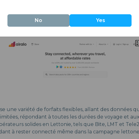
esoins mobiles avec des forfaits eSIM totaux allant de 1 à
ours ou les personnes ayant des besoins en données moin
No
Yes
 côtés des opérateurs locaux, le SIA Bite Mobile, Airalo ga
ier ordre et rapides juste pour vous.
e une variété de forfaits flexibles, allant des données q
limitées, répondant à toutes les durées de voyage et aux
pérateurs solides en Lettonie, tels que Bite, LMT et Tele
aidant à rester connecté même dans la campagne lettone