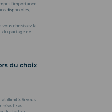
ompris l'importance
ns disponibles,
 vous choisissez la
e, du partage de
ors du choix
t illimité. Si vous
onnées fixes
, les forfaits