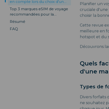
en compte lors du choix d'une
Planifier un vo
marque de voyage eSIM?
Top 3 marques eSIM de voyage
cruciale d'une
recommandées pour la
choisir la bon
Lettonie
Résumé
Cette revue ex
FAQ
meilleure en f
hotspot et du s
Découvrons laq
Quels fac
d'une ma
Types de f
Divers forfaits
ne souhaitez pa
chaque jour. Ma