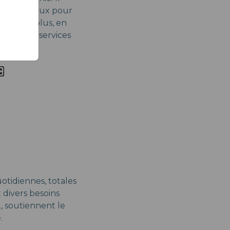
 20 Go, idéaux pour
dres. De plus, en
rantit des services
uotidiennes, totales
 divers besoins
2, soutiennent le
.