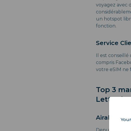
voyagez avec d
considérableme
un hotspot lib
fonction.
Service Cli
Il est conseill
compris Facebo
votre eSIM ne 
Top 3 ma
Lettonie
Airalo
Your
Depuis 2019, Ai