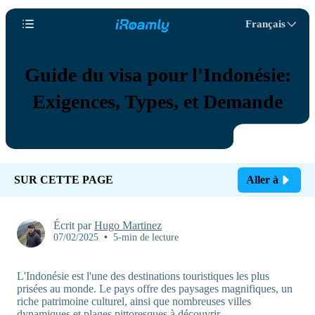
Français
Guide du visa pour l'Indonésie:
Exigences, Types, et Demande
SUR CETTE PAGE
Aller à
Écrit par
Hugo Martinez
07/02/2025
•
5-min de lecture
L'Indonésie est l'une des destinations touristiques les plus
prisées au monde. Le pays offre des paysages magnifiques, un
riche patrimoine culturel, ainsi que nombreuses villes
dynamiques et plages pittoresques à découvrir.