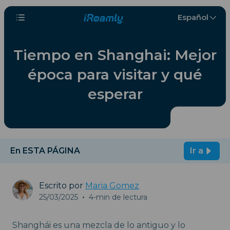
Español
Tiempo en Shanghai: Mejor
época para visitar y qué
esperar
En ESTA PÁGINA
Ir a
Escrito por
Maria Gomez
25/03/2025
•
4-min de lectura
Shanghái es una mezcla de lo antiguo y lo