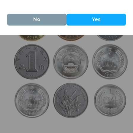
No
Yes