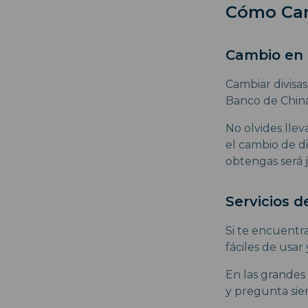
Cómo Cam
Cambio en
Cambiar divisa
Banco de China
No olvides lle
el cambio de di
obtengas será j
Servicios d
Si te encuentr
fáciles de usar
En las grandes
y pregunta sie