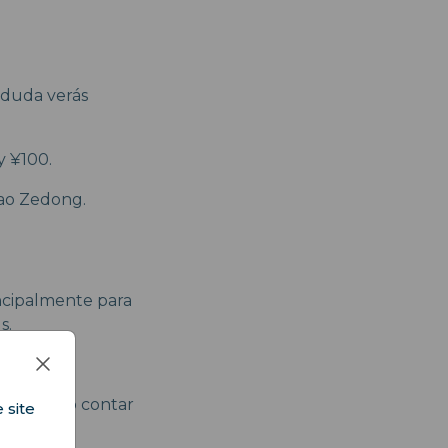
 duda verás
 y ¥100.
Mao Zedong.
incipalmente para
s.
, 5¢.
s práctico contar
 site