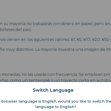
n su mayoría no trabajarás con dinero en papel, pero sin
billetes del país.
inos vienen en los siguientes valores: ¥1, ¥5, ¥10, ¥20, ¥50
ño muy distintivo. La mayoría muestra una imagen de 
s monedas, no las usarás con frecuencia. Se emplean pr
ñas, como un tentempié o un trayecto corto en autobú
Switch Language
 comunes de las monedas son ¥1, 50¢, 10¢ y, en ocasiones
ilizan tanto como los billetes de mayor valor, siempre e
 browser language is English, would you like to switch the
onedas para gastos menores.
language to English?