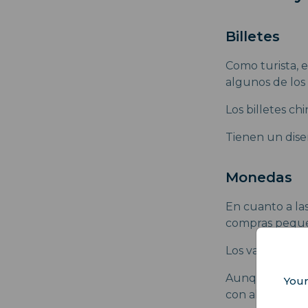
Billetes
Como turista, e
algunos de los 
Los billetes ch
Tienen un dise
Monedas
En cuanto a la
compras peque
Los valores más
Aunque no se ut
Your
con algunas m