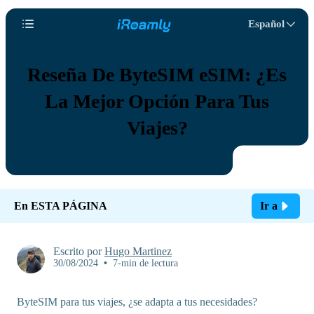
Español
Reseña De ByteSIM eSIM: ¿Es
La Mejor Opción Para Tus
Viajes?
En ESTA PÁGINA
Ir a
Escrito por
Hugo Martinez
30/08/2024
•
7-min de lectura
ByteSIM para tus viajes, ¿se adapta a tus necesidades?