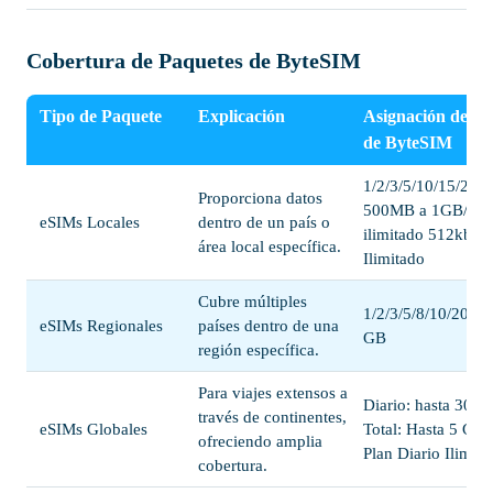
Cobertura de Paquetes de ByteSIM
Tipo de Paquete
Explicación
Asignación de Da
de ByteSIM
1/2/3/5/10/15/20 
Proporciona datos
500MB a 1GB/día
eSIMs Locales
dentro de un país o
ilimitado 512kbp
área local específica.
Ilimitado
Cubre múltiples
1/2/3/5/8/10/20/50
eSIMs Regionales
países dentro de una
GB
región específica.
Para viajes extensos a
Diario: hasta 300
través de continentes,
eSIMs Globales
Total: Hasta 5 GB;
ofreciendo amplia
Plan Diario Ilimita
cobertura.