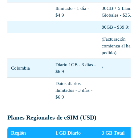
Ilimitado - 1 día -
30GB + 5 Llamada
$4.9
Globales - $35.9;
80GB - $39.9;
(Facturación
comienza al hacer 
pedido)
Diario 1GB - 3 días -
Colombia
/
$6.9
Datos diarios
ilimitados - 3 días -
$6.9
Planes Regionales de eSIM (USD)
Región
1 GB Diario
3 GB Total