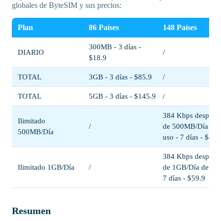
globales de ByteSIM y sus precios:
Plan
86 Países
148 Países
300MB - 3 días -
DIARIO
/
$18.9
TOTAL
3GB - 3 días - $85.9
/
TOTAL
5GB - 3 días - $145.9
/
384 Kbps después
Ilimitado
/
de 500MB/Día de
500MB/Día
uso - 7 días - $49.
384 Kbps después
Ilimitado 1GB/Día
/
de 1GB/Día de uso
7 días - $59.9
Resumen