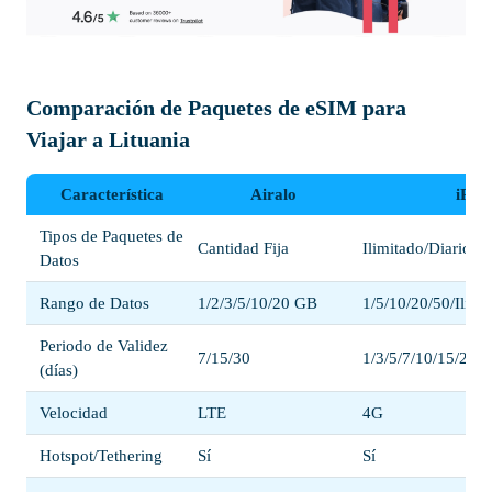
Comparación de Paquetes de eSIM para
Viajar a Lituania
Característica
Airalo
iRoa
Tipos de Paquetes de
Cantidad Fija
Ilimitado/Diario/Ca
Datos
Rango de Datos
1/2/3/5/10/20 GB
1/5/10/20/50/Ilim
Periodo de Validez
7/15/30
1/3/5/7/10/15/20/3
(días)
Velocidad
LTE
4G
Hotspot/Tethering
Sí
Sí