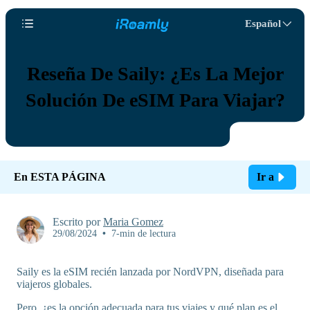
Español
Reseña De Saily: ¿Es La Mejor
Solución De eSIM Para Viajar?
En ESTA PÁGINA
Ir a
Escrito por
Maria Gomez
29/08/2024
•
7-min de lectura
Saily es la eSIM recién lanzada por NordVPN, diseñada para
viajeros globales.
Pero, ¿es la opción adecuada para tus viajes y qué plan es el