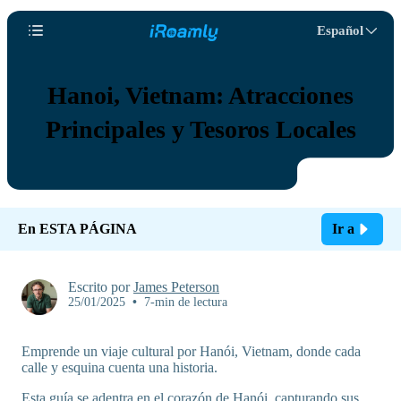
Español
Hanoi, Vietnam: Atracciones
Principales y Tesoros Locales
En ESTA PÁGINA
Ir a
Escrito por
James Peterson
25/01/2025
•
7-min de lectura
Emprende un viaje cultural por Hanói, Vietnam, donde cada
calle y esquina cuenta una historia.
Esta guía se adentra en el corazón de Hanói, capturando sus