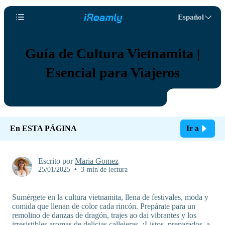
Español
Guía de Cultura Vietnamita |
Esencial para Viajeros
En ESTA PÁGINA
Ir a
Escrito por
Maria Gomez
25/01/2025
•
3-min de lectura
Sumérgete en la cultura vietnamita, llena de festivales, moda y
comida que llenan de color cada rincón. Prepárate para un
remolino de danzas de dragón, trajes ao dai vibrantes y los
irresistibles aromas de delicias callejeras. ¡Listos, preparados, a