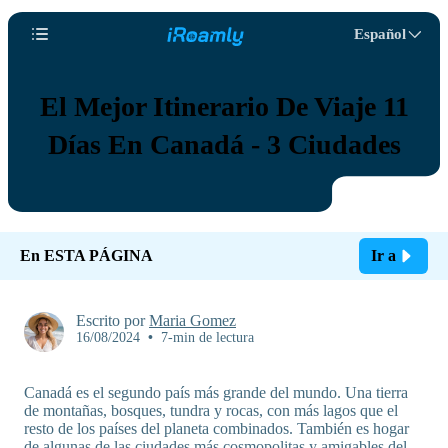
Español
El Mejor Itinerario De Viaje 11
Días En Canadá - 3 Ciudades
En ESTA PÁGINA
Ir a
Escrito por
Maria Gomez
16/08/2024
•
7-min de lectura
Canadá es el segundo país más grande del mundo. Una tierra
de montañas, bosques, tundra y rocas, con más lagos que el
resto de los países del planeta combinados. También es hogar
de algunas de las ciudades más cosmopolitas y amigables del