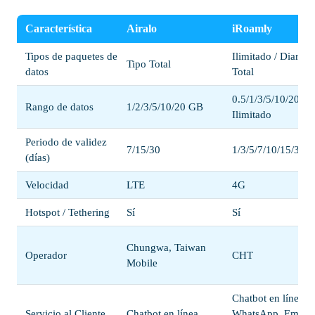
Característica
Airalo
iRoamly
Tipos de paquetes de
Ilimitado / Diario /
Tipo Total
datos
Total
0.5/1/3/5/10/20/G
Rango de datos
1/2/3/5/10/20 GB
Ilimitado
Periodo de validez
7/15/30
1/3/5/7/10/15/30
(días)
Velocidad
LTE
4G
Hotspot / Tethering
Sí
Sí
Chungwa, Taiwan
Operador
CHT
Mobile
Chatbot en línea,
Servicio al Cliente
Chatbot en línea
WhatsApp, Email,