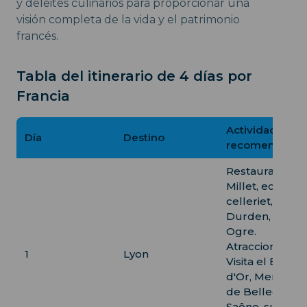
y deleites culinarios para proporcionar una
visión completa de la vida y el patrimonio
francés.
Tabla del itinerario de 4 días por
Francia
Actividades/Ru
Día
Destino
recomendada
Restaurantes:
Millet, ecailler
celleriet,
Durden, Petite
Ogre.
Atracciones:
1
Lyon
Visita el Bocus
d'Or, Mercado
de Bellecour, r
Saône, sube la