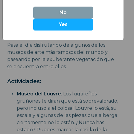
río Sena en París, lo que proporciona una
ubicación central para los lugares de interés
No
del día y hermosos paseos nocturnos.
Yes
Día 3: París
Pasa el día disfrutando de algunos de los
museos de arte más famosos del mundo y
paseando por la exuberante vegetación que
se encuentra entre ellos.
Actividades:
Museo del Louvre
: Los lugareños
gruñones te dirán que está sobrevalorado,
pero incluso si el colosal Louvre lo está, su
escala y algunas de las piezas que alberga
ciertamente no lo están. ¿Nunca has
estado? Puedes marcar la casilla de la