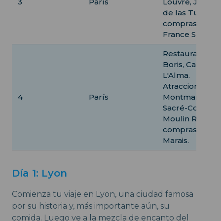
3
París
Louvre, Jardín
de las Tullerías
compras en
France Spring.
Restaurantes:
Boris, Camille,
L'Alma.
Atracciones:
4
París
Montmartre,
Sacré-Cœur,
Moulin Rouge,
compras en
Marais.
Día 1: Lyon
Comienza tu viaje en Lyon, una ciudad famosa
por su historia y, más importante aún, su
comida. Luego ve a la mezcla de encanto del