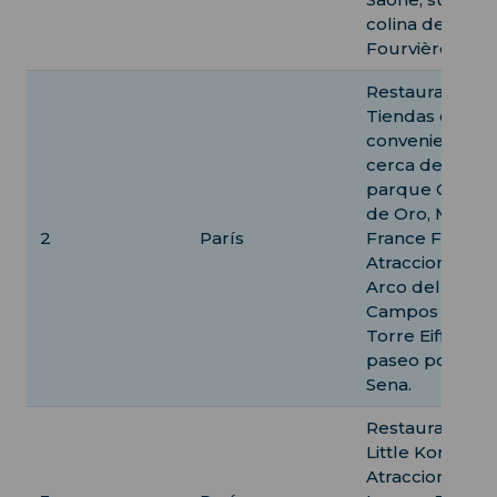
colina de
Fourvière.
Restaurantes:
Tiendas de
conveniencia
cerca del
parque Cabez
de Oro, Midore
2
París
France Follie's.
Atracciones:
Arco del Triunf
Campos Elíseo
Torre Eiffel,
paseo por el rí
Sena.
Restaurante:
Little Korea.
Atracciones: