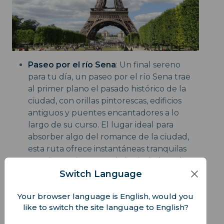
Paseo por el río Sena
: Un final sereno
para tu día, un paseo por el río Sena trae
al primer plano el pasado histórico de la
ciudad, con orillas pintorescas, edificios
antiguos y puentes encantadores a lo
largo de su curso. El lugar ideal para
absorber algo del romance de la ciudad,
esta ruta ofrece instantáneas tranquilas
pero impresionantes de la ciudad por la
noche.
Switch Language
Alojamiento:
Your browser language is English, would you
like to switch the site language to English?
Alójate cerca de la Torre Eiffel o a lo largo del