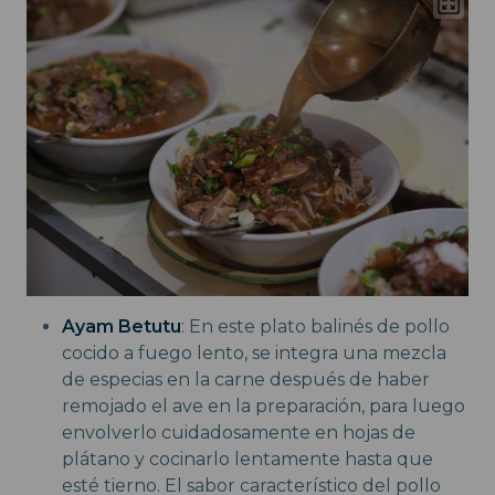
Ayam Betutu
: En este plato balinés de pollo
cocido a fuego lento, se integra una mezcla
de especias en la carne después de haber
remojado el ave en la preparación, para luego
envolverlo cuidadosamente en hojas de
plátano y cocinarlo lentamente hasta que
esté tierno. El sabor característico del pollo