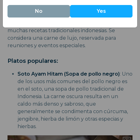
La carne oscura del pollo negro de Indonesia
posee un sabor profundo, intenso y ligeramente
No
Yes
salvaje, junto a una textura tierna. Absorbe los
sabores durante la cocción y se emplea en
muchas recetas tradicionales indonesias. Se
considera una carne de lujo, reservada para
reuniones y eventos especiales.
Platos populares:
Soto Ayam Hitam (Sopa de pollo negro)
: Uno
de los usos más comunes del pollo negro es
en el soto, una sopa de pollo tradicional de
Indonesia. La carne oscura resulta en un
caldo más denso y sabroso, que
generalmente se condimenta con cúrcuma,
jengibre, hierba de limón y otras especias y
hierbas.