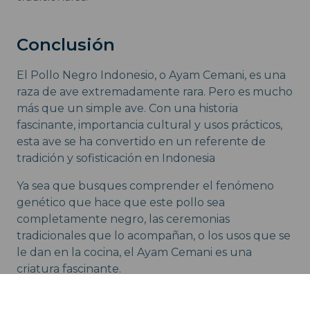
Conclusión
El Pollo Negro Indonesio, o Ayam Cemani, es una
raza de ave extremadamente rara. Pero es mucho
más que un simple ave. Con una historia
fascinante, importancia cultural y usos prácticos,
esta ave se ha convertido en un referente de
tradición y sofisticación en Indonesia
Ya sea que busques comprender el fenómeno
genético que hace que este pollo sea
completamente negro, las ceremonias
tradicionales que lo acompañan, o los usos que se
le dan en la cocina, el Ayam Cemani es una
criatura fascinante.