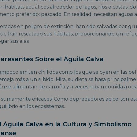
en hábitats acuáticos alrededor de lagos, ríos o costas,
mento preferido: pescado. En realidad, necesitan aguas a
eradas en peligro de extinción, han sido salvadas por gr
ue han rescatado sus hábitats, proporcionando un refug
ar sus alas.
teresantes Sobre el Águila Calva
ampoco emiten chillidos como los que se oyen en las pelí
emeja más a un silbido. Mira, su dieta se basa principalm
 se alimentan de carroña y a veces roban comida a otra
 sumamente eficaces! Como depredadores ápice, son ese
ilibrio en los ecosistemas.
el Águila Calva en la Cultura y Simbolismo
dense