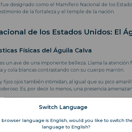
e fue designado como el Mamífero Nacional de los Estado
stimonio de la fortaleza y el temple de la nación.
cional de los Estados Unidos: El Ág
ísticas Físicas del Águila Calva
a es un ave de una imponente belleza. Llama la atención 
za y cola blancas contrastando con su cuerpo marrón.
fijos ojos también intimidan, al igual que su pico amarill
oderoso. Es, por decir lo menos, una presencia amenazan
Switch Language
 browser language is English, would you like to switch the
language to English?