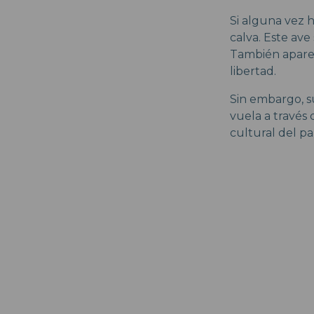
Si alguna vez h
calva. Este ave
También aparec
libertad.
Sin embargo, su
vuela a través 
cultural del paí