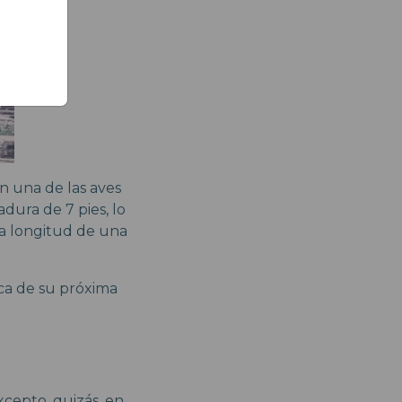
n una de las aves
dura de 7 pies, lo
a longitud de una
sca de su próxima
xcepto, quizás, en