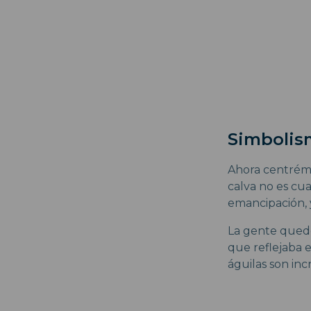
Simbolis
Ahora centrémon
calva no es cua
emancipación, 
La gente quedó
que reflejaba e
águilas son inc