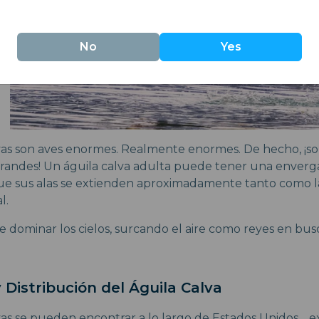
No
Yes
lvas son aves enormes. Realmente enormes. De hecho, ¡so
randes! Un águila calva adulta puede tener una enverga
que sus alas se extienden aproximadamente tanto como l
l.
te dominar los cielos, surcando el aire como reyes en bu
y Distribución del Águila Calva
lvas se pueden encontrar a lo largo de Estados Unidos… e