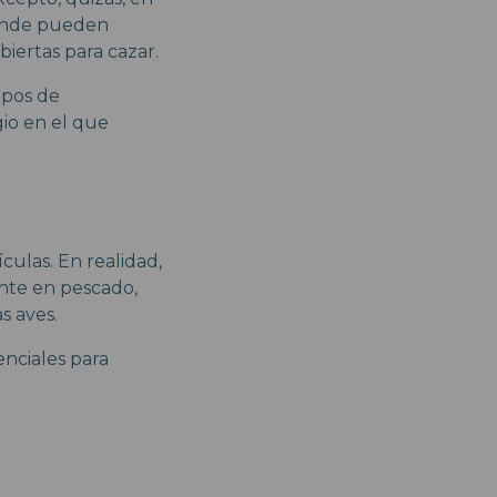
 donde pueden
biertas para cazar.
upos de
io en el que
culas. En realidad,
ente en pescado,
s aves.
nciales para