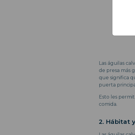
Las águilas ca
de presa más g
que significa 
puerta principa
Esto les permi
comida.
2. Hábitat 
Las águilas ca