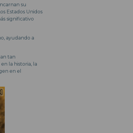
encarnan su
 Los Estados Unidos
s significativo
smo, ayudando a
ean tan
 la historia, la
gen en el