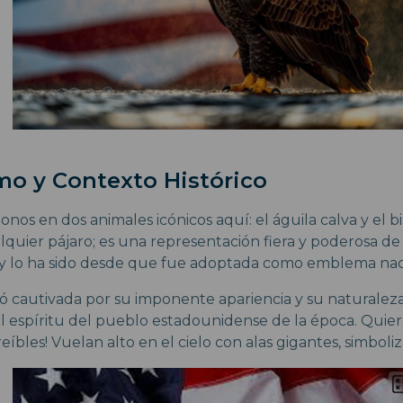
mo y Contexto Histórico
os en dos animales icónicos aquí: el águila calva y el bi
lquier pájaro; es una representación fiera y poderosa de l
y lo ha sido desde que fue adoptada como emblema naci
 cautivada por su imponente apariencia y su naturalez
l espíritu del pueblo estadounidense de la época. Quiero 
reíbles! Vuelan alto en el cielo con alas gigantes, simboliz