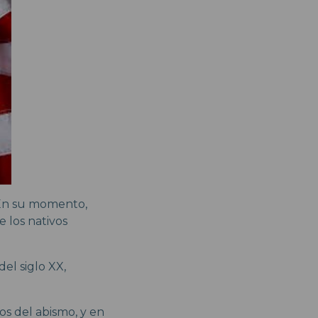
 En su momento,
e los nativos
el siglo XX,
s del abismo, y en