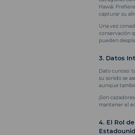
Hawái. Prefier
capturar su ali
Una vez consid
conservación q
pueden despleg
3. Datos In
Dato curioso: t
su sonido se as
aunque también
¡Son cazadores
mantener el equ
4. El Rol d
Estadouni