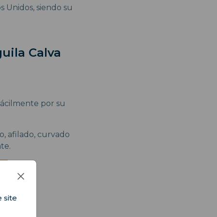
s Unidos, siendo su
uila Calva
fácilmente por su
o, afilado, curvado
te.
 site