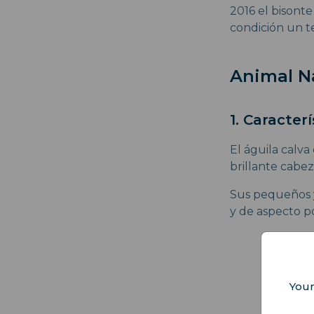
2016 el bisont
condición un te
Animal Na
1. Caracter
El águila calv
brillante cabe
Sus pequeños y 
y de aspecto p
Your